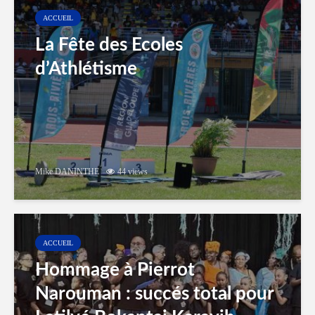
ACCUEIL
La Fête des Ecoles
d’Athlétisme
Mike DANINTHE
44 views
ACCUEIL
Hommage à Pierrot
Narouman : succés total pour