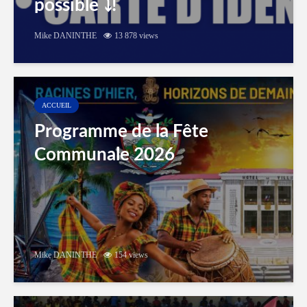
possible ⤵️!
Mike DANINTHE
13 878 views
ACCUEIL
Programme de la Fête
Communale 2026
Mike DANINTHE
154 views