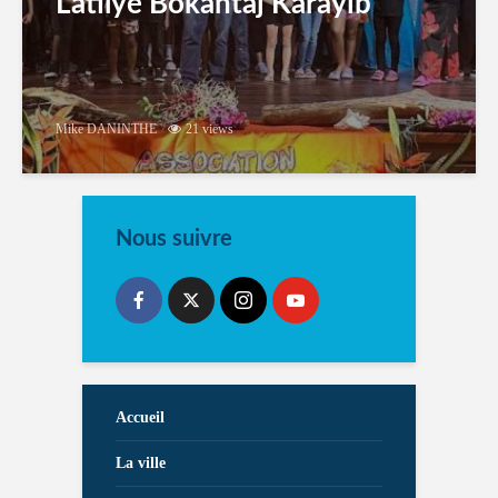
Latilyé Bokantaj Karayib
Mike DANINTHE
21 views
Nous suivre
Accueil
La ville