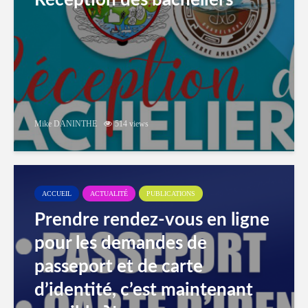
Réception des bacheliers
Mike DANINTHE
514 views
ACCUEIL
ACTUALITÉ
PUBLICATIONS
Prendre rendez-vous en ligne
pour les demandes de
passeport et de carte
d’identité, c’est maintenant