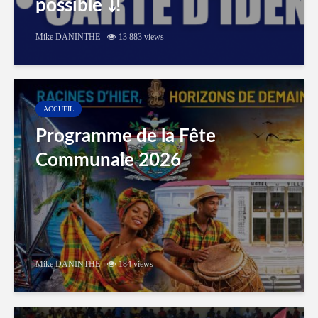
possible ⤵️!
Mike DANINTHE
13 883 views
ACCUEIL
Programme de la Fête
Communale 2026
Mike DANINTHE
184 views