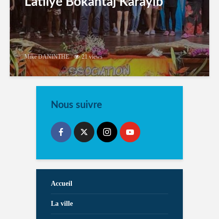
Latilyé Bokantaj Karayib
Mike DANINTHE
21 views
Nous suivre
Accueil
La ville