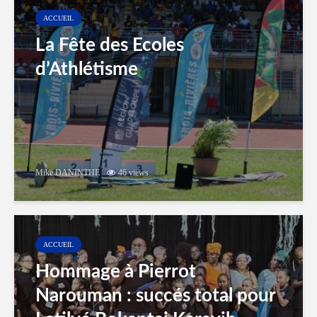
ACCUEIL
La Fête des Ecoles
d’Athlétisme
Mike DANINTHE
46 views
ACCUEIL
Hommage à Pierrot
Narouman : succés total pour