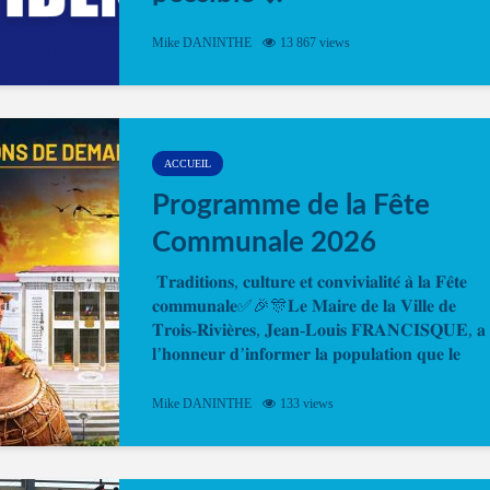
Désormais, il est possible de prendre rendez-vou
Mike DANINTHE
13 867 views
en ligne pour faire ou renouveler la carte d’identi
ou le passeport. Cela vous permettra de gagner d
temps. En quelques clics, votre rendez-vous en
ligne est...
ACCUEIL
Programme de la Fête
Communale 2026
𝐓𝐫𝐚𝐝𝐢𝐭𝐢𝐨𝐧𝐬, 𝐜𝐮𝐥𝐭𝐮𝐫𝐞 𝐞𝐭 𝐜𝐨𝐧𝐯𝐢𝐯𝐢𝐚𝐥𝐢𝐭𝐞́ 𝐚̀ 𝐥𝐚 𝐅𝐞̂𝐭𝐞
𝐜𝐨𝐦𝐦𝐮𝐧𝐚𝐥𝐞✅🎉🎊𝐋𝐞 𝐌𝐚𝐢𝐫𝐞 𝐝𝐞 𝐥𝐚 𝐕𝐢𝐥𝐥𝐞 𝐝𝐞
𝐓𝐫𝐨𝐢𝐬-𝐑𝐢𝐯𝐢𝐞̀𝐫𝐞𝐬, 𝐉𝐞𝐚𝐧-𝐋𝐨𝐮𝐢𝐬 𝐅𝐑𝐀𝐍𝐂𝐈𝐒𝐐𝐔𝐄, 𝐚
𝐥’𝐡𝐨𝐧𝐧𝐞𝐮𝐫 𝐝’𝐢𝐧𝐟𝐨𝐫𝐦𝐞𝐫 𝐥𝐚 𝐩𝐨𝐩𝐮𝐥𝐚𝐭𝐢𝐨𝐧 𝐪𝐮𝐞 𝐥𝐞
𝐩𝐫𝐨𝐠𝐫𝐚𝐦𝐦𝐞 𝐨𝐟𝐟𝐢𝐜𝐢𝐞𝐥 𝐝𝐞 𝐥𝐚 𝐅𝐞̂𝐭𝐞...
Mike DANINTHE
133 views