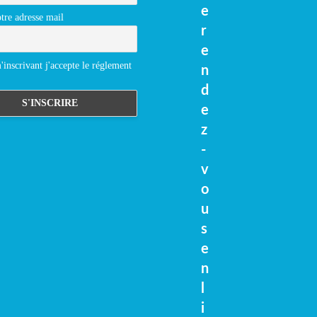
e
tre adresse mail
r
e
inscrivant j'accepte le réglement
n
d
e
z
-
v
o
u
s
e
n
l
i