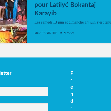
pour Latilyé Bokantaj
Karayib
Les samedi 13 juin et dimanche 14 juin s’est ten
le Gwan VAN Mené Nou Alé, un hommage
vibrant à Pierrot Narouman, organisé par
Mike DANINTHE
21 views
l’association Latilyé Bokantaj Karayib. Ce
spectacle de fin d’année, présenté à la salle...
etter
P
r
e
n
d
r