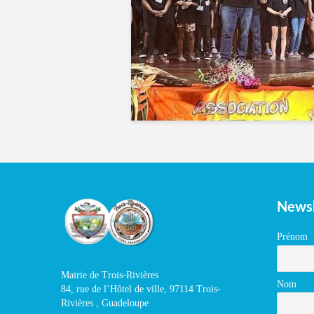
Newsl
Prénom
Mairie de Trois-Rivières
Nom
84, rue de l’Hôtel de ville, 97114 Trois-
Rivières , Guadeloupe