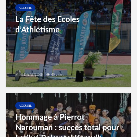
ACCUEIL
La Fête des Ecoles
d’Athlétisme
Mike DANINTHE
46 views
ACCUEIL
Hommage à Pierrot
Narouman : succés total pour