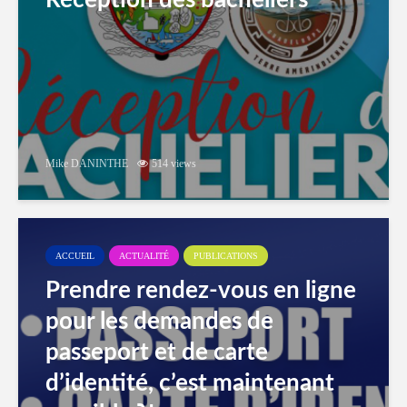
Réception des bacheliers
Mike DANINTHE
514 views
ACCUEIL
ACTUALITÉ
PUBLICATIONS
Prendre rendez-vous en ligne
pour les demandes de
passeport et de carte
d’identité, c’est maintenant