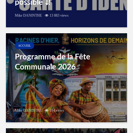
possible ⤵️!
Mike DANINTHE
13 883 views
ACCUEIL
Programme de la Fête
Communale 2026
Mike DANINTHE
184 views