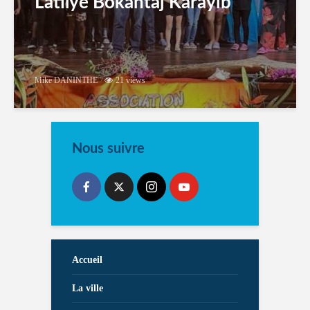
Latilyé Bokantaj Karayib
Mike DANINTHE
21 views
Nous suivre
Accueil
La ville