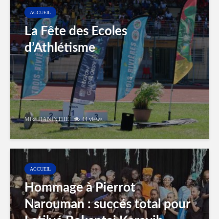
ACCUEIL
La Fête des Ecoles
d’Athlétisme
Mike DANINTHE
44 views
ACCUEIL
Hommage à Pierrot
Narouman : succés total pour