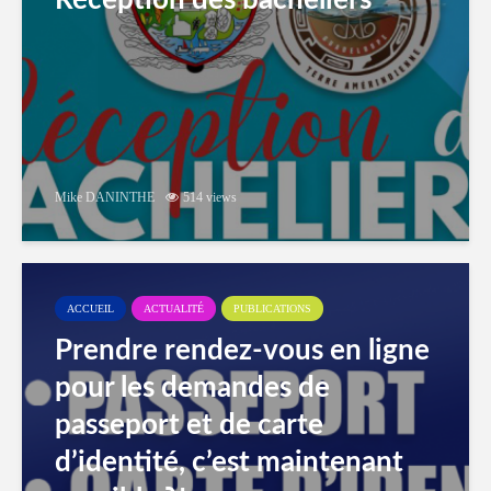
Réception des bacheliers
Mike DANINTHE
514 views
ACCUEIL
ACTUALITÉ
PUBLICATIONS
Prendre rendez-vous en ligne
pour les demandes de
passeport et de carte
d’identité, c’est maintenant