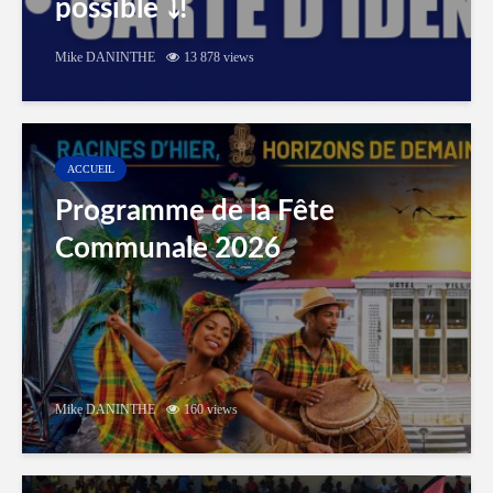
possible ⤵️!
Mike DANINTHE
13 878 views
ACCUEIL
Programme de la Fête
Communale 2026
Mike DANINTHE
160 views