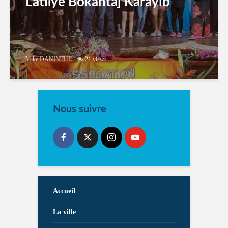
Latilyé Bokantaj Karayib
Mike DANINTHE
21 views
Nous suivre
Accueil
La ville