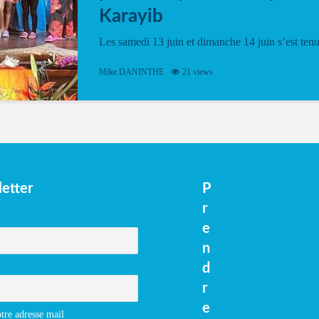
Karayib
Les samedi 13 juin et dimanche 14 juin s’est ten
le Gwan VAN Mené Nou Alé, un hommage
vibrant à Pierrot Narouman, organisé par
Mike DANINTHE
21 views
l’association Latilyé Bokantaj Karayib. Ce
spectacle de fin d’année, présenté à la salle...
etter
P
r
e
n
d
r
e
tre adresse mail