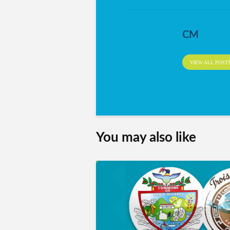
CM
VIEW ALL POST
You may also like