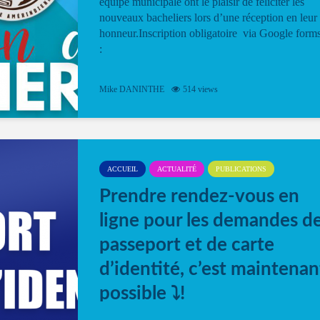
équipe municipale ont le plaisir de féliciter les
nouveaux bacheliers lors d’une réception en leur
honneur.Inscription obligatoire via Google form
:
Mike DANINTHE
514 views
ACCUEIL
ACTUALITÉ
PUBLICATIONS
Prendre rendez-vous en
ligne pour les demandes d
passeport et de carte
d’identité, c’est maintenan
possible ⤵️!
Désormais, il est possible de prendre rendez-vou