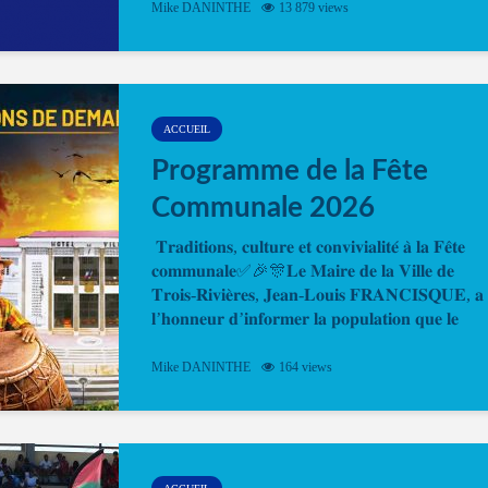
Mike DANINTHE
13 879 views
en ligne pour faire ou renouveler la carte d’identi
ou le passeport. Cela vous permettra de gagner d
temps. En quelques clics, votre rendez-vous en
ligne est...
ACCUEIL
Programme de la Fête
Communale 2026
𝐓𝐫𝐚𝐝𝐢𝐭𝐢𝐨𝐧𝐬, 𝐜𝐮𝐥𝐭𝐮𝐫𝐞 𝐞𝐭 𝐜𝐨𝐧𝐯𝐢𝐯𝐢𝐚𝐥𝐢𝐭𝐞́ 𝐚̀ 𝐥𝐚 𝐅𝐞̂𝐭𝐞
𝐜𝐨𝐦𝐦𝐮𝐧𝐚𝐥𝐞✅🎉🎊𝐋𝐞 𝐌𝐚𝐢𝐫𝐞 𝐝𝐞 𝐥𝐚 𝐕𝐢𝐥𝐥𝐞 𝐝𝐞
𝐓𝐫𝐨𝐢𝐬-𝐑𝐢𝐯𝐢𝐞̀𝐫𝐞𝐬, 𝐉𝐞𝐚𝐧-𝐋𝐨𝐮𝐢𝐬 𝐅𝐑𝐀𝐍𝐂𝐈𝐒𝐐𝐔𝐄, 𝐚
𝐥’𝐡𝐨𝐧𝐧𝐞𝐮𝐫 𝐝’𝐢𝐧𝐟𝐨𝐫𝐦𝐞𝐫 𝐥𝐚 𝐩𝐨𝐩𝐮𝐥𝐚𝐭𝐢𝐨𝐧 𝐪𝐮𝐞 𝐥𝐞
𝐩𝐫𝐨𝐠𝐫𝐚𝐦𝐦𝐞 𝐨𝐟𝐟𝐢𝐜𝐢𝐞𝐥 𝐝𝐞 𝐥𝐚 𝐅𝐞̂𝐭𝐞...
Mike DANINTHE
164 views