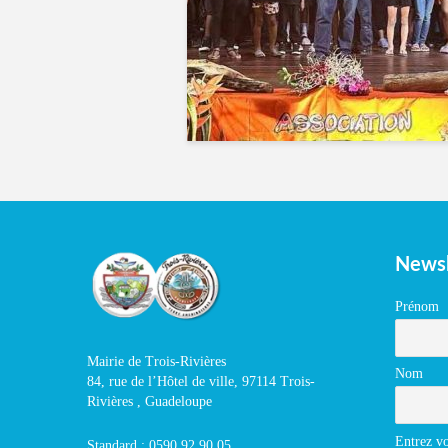
Newsl
Prénom
Mairie de Trois-Rivières
Nom
84, rue de l’Hôtel de ville, 97114 Trois-
Rivières , Guadeloupe
Entrez vo
Standard : 0590 92 90 05