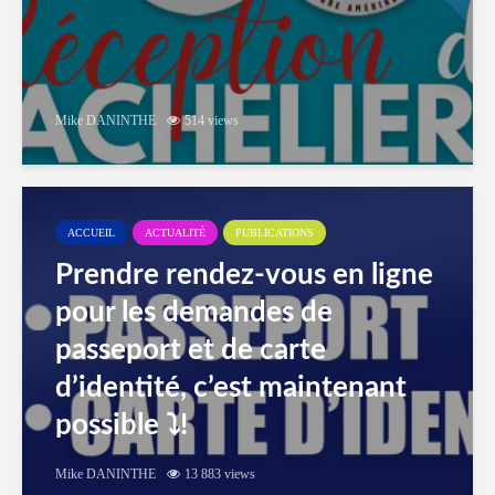
Mike DANINTHE
514 views
ACCUEIL
ACTUALITÉ
PUBLICATIONS
Prendre rendez-vous en ligne
pour les demandes de
passeport et de carte
d’identité, c’est maintenant
possible ⤵️!
Mike DANINTHE
13 883 views