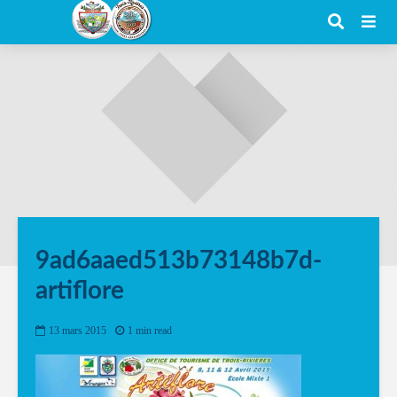
9ad6aaed513b73148b7d-
artiflore
13 mars 2015
1 min read