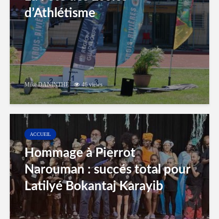
d’Athlétisme
Mike DANINTHE
46 views
ACCUEIL
Hommage à Pierrot
Narouman : succés total pour
Latilyé Bokantaj Karayib