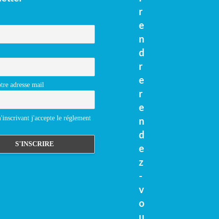
r
e
n
d
r
e
tre adresse mail
r
e
inscrivant j'accepte le réglement
n
d
e
z
-
v
o
u