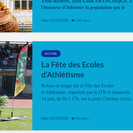
𝐓𝐫𝐨𝐢𝐬-𝐑𝐢𝐯𝐢𝐞̀𝐫𝐞𝐬, 𝐉𝐞𝐚𝐧-𝐋𝐨𝐮𝐢𝐬 𝐅𝐑𝐀𝐍𝐂𝐈𝐒𝐐𝐔𝐄, 𝐚
𝐥’𝐡𝐨𝐧𝐧𝐞𝐮𝐫 𝐝’𝐢𝐧𝐟𝐨𝐫𝐦𝐞𝐫 𝐥𝐚 𝐩𝐨𝐩𝐮𝐥𝐚𝐭𝐢𝐨𝐧 𝐪𝐮𝐞 𝐥𝐞
𝐩𝐫𝐨𝐠𝐫𝐚𝐦𝐦𝐞 𝐨𝐟𝐟𝐢𝐜𝐢𝐞𝐥 𝐝𝐞 𝐥𝐚 𝐅𝐞̂𝐭𝐞...
Mike DANINTHE
159 views
ACCUEIL
La Fête des Ecoles
d’Athlétisme
Retour en image sur la Fête des Ecoles
d’Athlétisme, organisée par la JTR le dimanche
14 juin, de 9h à 17h, sur la piste Christine Arron.
Mike DANINTHE
44 views