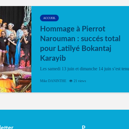
ACCUEIL
Hommage à Pierrot
Narouman : succés total
pour Latilyé Bokantaj
Karayib
Les samedi 13 juin et dimanche 14 juin s’est ten
le Gwan VAN Mené Nou Alé, un hommage
vibrant à Pierrot Narouman, organisé par
Mike DANINTHE
21 views
l’association Latilyé Bokantaj Karayib. Ce
spectacle de fin d’année, présenté à la salle...
etter
P