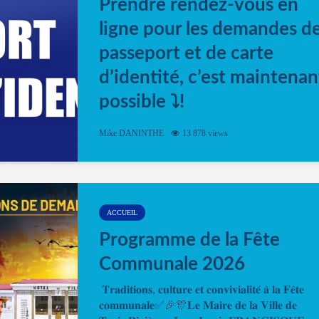
Prendre rendez-vous en
ligne pour les demandes d
passeport et de carte
d’identité, c’est maintenan
possible ⤵️!
Désormais, il est possible de prendre rendez-vou
Mike DANINTHE
13 878 views
en ligne pour faire ou renouveler la carte d’identi
ou le passeport. Cela vous permettra de gagner d
temps. En quelques clics, votre rendez-vous en
ligne est...
ACCUEIL
Programme de la Fête
Communale 2026
𝐓𝐫𝐚𝐝𝐢𝐭𝐢𝐨𝐧𝐬, 𝐜𝐮𝐥𝐭𝐮𝐫𝐞 𝐞𝐭 𝐜𝐨𝐧𝐯𝐢𝐯𝐢𝐚𝐥𝐢𝐭𝐞́ 𝐚̀ 𝐥𝐚 𝐅𝐞̂𝐭𝐞
𝐜𝐨𝐦𝐦𝐮𝐧𝐚𝐥𝐞✅🎉🎊𝐋𝐞 𝐌𝐚𝐢𝐫𝐞 𝐝𝐞 𝐥𝐚 𝐕𝐢𝐥𝐥𝐞 𝐝𝐞