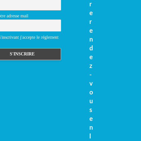
r
e
tre adresse mail
r
e
inscrivant j'accepte le réglement
n
d
e
z
-
v
o
u
s
e
n
l