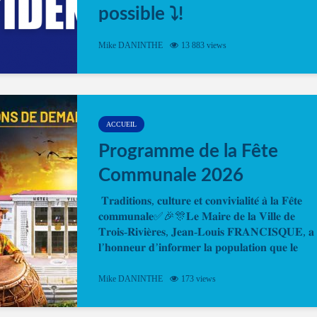
possible ⤵️!
Désormais, il est possible de prendre rendez-vou
Mike DANINTHE
13 883 views
en ligne pour faire ou renouveler la carte d’identi
ou le passeport. Cela vous permettra de gagner d
temps. En quelques clics, votre rendez-vous en
ligne est...
ACCUEIL
Programme de la Fête
Communale 2026
𝐓𝐫𝐚𝐝𝐢𝐭𝐢𝐨𝐧𝐬, 𝐜𝐮𝐥𝐭𝐮𝐫𝐞 𝐞𝐭 𝐜𝐨𝐧𝐯𝐢𝐯𝐢𝐚𝐥𝐢𝐭𝐞́ 𝐚̀ 𝐥𝐚 𝐅𝐞̂𝐭𝐞
𝐜𝐨𝐦𝐦𝐮𝐧𝐚𝐥𝐞✅🎉🎊𝐋𝐞 𝐌𝐚𝐢𝐫𝐞 𝐝𝐞 𝐥𝐚 𝐕𝐢𝐥𝐥𝐞 𝐝𝐞
𝐓𝐫𝐨𝐢𝐬-𝐑𝐢𝐯𝐢𝐞̀𝐫𝐞𝐬, 𝐉𝐞𝐚𝐧-𝐋𝐨𝐮𝐢𝐬 𝐅𝐑𝐀𝐍𝐂𝐈𝐒𝐐𝐔𝐄, 𝐚
𝐥’𝐡𝐨𝐧𝐧𝐞𝐮𝐫 𝐝’𝐢𝐧𝐟𝐨𝐫𝐦𝐞𝐫 𝐥𝐚 𝐩𝐨𝐩𝐮𝐥𝐚𝐭𝐢𝐨𝐧 𝐪𝐮𝐞 𝐥𝐞
𝐩𝐫𝐨𝐠𝐫𝐚𝐦𝐦𝐞 𝐨𝐟𝐟𝐢𝐜𝐢𝐞𝐥 𝐝𝐞 𝐥𝐚 𝐅𝐞̂𝐭𝐞...
Mike DANINTHE
173 views