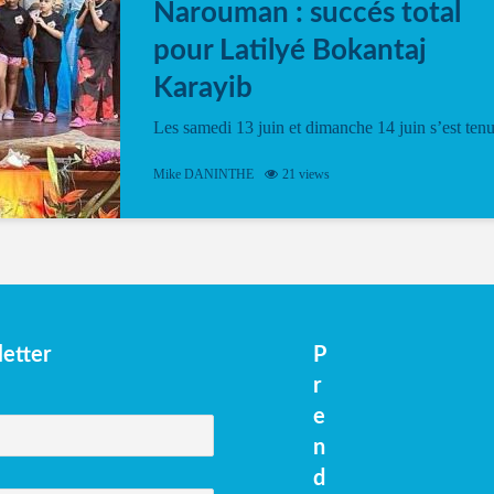
Narouman : succés total
pour Latilyé Bokantaj
Karayib
Les samedi 13 juin et dimanche 14 juin s’est ten
le Gwan VAN Mené Nou Alé, un hommage
vibrant à Pierrot Narouman, organisé par
Mike DANINTHE
21 views
l’association Latilyé Bokantaj Karayib. Ce
spectacle de fin d’année, présenté à la salle...
etter
P
r
e
n
d