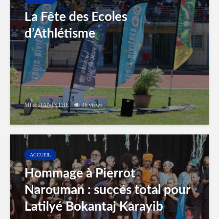
La Fête des Ecoles
d’Athlétisme
Mike DANINTHE
46 views
ACCUEIL
Hommage à Pierrot
Narouman : succés total pour
Latilyé Bokantaj Karayib