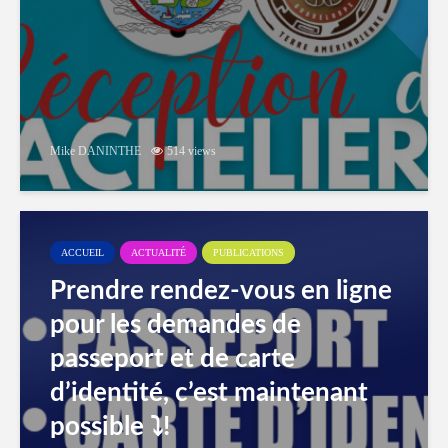
Mike DANINTHE
514 views
ACCUEIL
ACTUALITÉ
PUBLICATIONS
Prendre rendez-vous en ligne
pour les demandes de
passeport et de carte
d’identité, c’est maintenant
possible ⤵️!