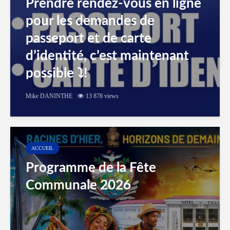
Prendre rendez-vous en ligne
pour les demandes de
passeport et de carte
d’identité, c’est maintenant
possible ⤵️!
Mike DANINTHE
13 878 views
ACCUEIL
Programme de la Fête
Communale 2026