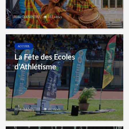
Mike DANINTHE
161 views
ACCUEIL
La Fête des Ecoles
d’Athlétisme
Mike DANINTHE
44 views