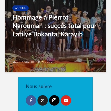
ACCUEIL
Hommage à Pierrot
Narouman : succés total pour
Latilyé Bokantaj Karayib
Mike DANINTHE
21 views
Nous suivre