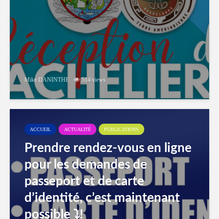
Mike DANINTHE
514 views
ACCUEIL
ACTUALITÉ
PUBLICATIONS
Prendre rendez-vous en ligne
pour les demandes de
passeport et de carte
d’identité, c’est maintenant
possible ⤵️!