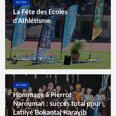
ACCUEIL
La Fête des Ecoles
d’Athlétisme
Mike DANINTHE
47 views
ACCUEIL
Hommage à Pierrot
Narouman : succés total pour
Latilyé Bokantaj Karayib