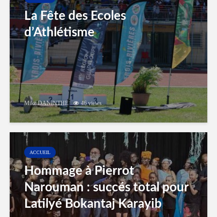
La Fête des Ecoles
d’Athlétisme
Mike DANINTHE
46 views
ACCUEIL
Hommage à Pierrot
Narouman : succés total pour
Latilyé Bokantaj Karayib