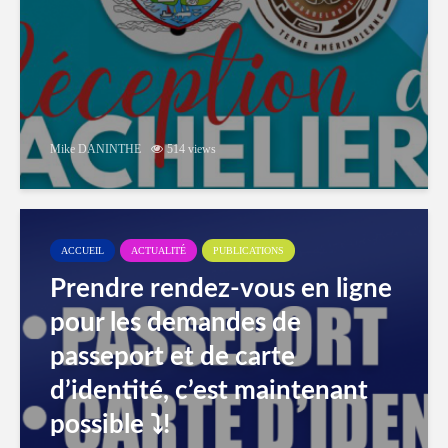
Mike DANINTHE
514 views
ACCUEIL
ACTUALITÉ
PUBLICATIONS
Prendre rendez-vous en ligne
pour les demandes de
passeport et de carte
d’identité, c’est maintenant
possible ⤵️!