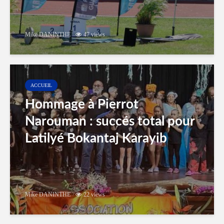
Mike DANINTHE
47 views
ACCUEIL
Hommage à Pierrot
Narouman : succés total pour
Latilyé Bokantaj Karayib
Mike DANINTHE
22 views