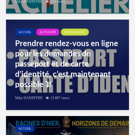
Mike DANINTHE
514 views
ACCUEIL
ACTUALITÉ
PUBLICATIONS
Prendre rendez-vous en ligne
pour les demandes de
passeport et de carte
d’identité, c’est maintenant
possible ⤵️!
Mike DANINTHE
13 887 views
ACCUEIL