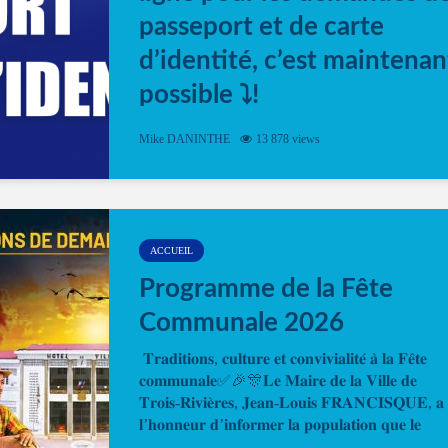
passeport et de carte
d’identité, c’est maintenan
possible ⤵️!
Désormais, il est possible de prendre rendez-vou
Mike DANINTHE
13 878 views
en ligne pour faire ou renouveler la carte d’identi
ou le passeport. Cela vous permettra de gagner d
temps. En quelques clics, votre rendez-vous en
ligne est...
ACCUEIL
Programme de la Fête
Communale 2026
𝐓𝐫𝐚𝐝𝐢𝐭𝐢𝐨𝐧𝐬, 𝐜𝐮𝐥𝐭𝐮𝐫𝐞 𝐞𝐭 𝐜𝐨𝐧𝐯𝐢𝐯𝐢𝐚𝐥𝐢𝐭𝐞́ 𝐚̀ 𝐥𝐚 𝐅𝐞̂𝐭𝐞
𝐜𝐨𝐦𝐦𝐮𝐧𝐚𝐥𝐞✅🎉🎊𝐋𝐞 𝐌𝐚𝐢𝐫𝐞 𝐝𝐞 𝐥𝐚 𝐕𝐢𝐥𝐥𝐞 𝐝𝐞
𝐓𝐫𝐨𝐢𝐬-𝐑𝐢𝐯𝐢𝐞̀𝐫𝐞𝐬, 𝐉𝐞𝐚𝐧-𝐋𝐨𝐮𝐢𝐬 𝐅𝐑𝐀𝐍𝐂𝐈𝐒𝐐𝐔𝐄, 𝐚
𝐥’𝐡𝐨𝐧𝐧𝐞𝐮𝐫 𝐝’𝐢𝐧𝐟𝐨𝐫𝐦𝐞𝐫 𝐥𝐚 𝐩𝐨𝐩𝐮𝐥𝐚𝐭𝐢𝐨𝐧 𝐪𝐮𝐞 𝐥𝐞
𝐩𝐫𝐨𝐠𝐫𝐚𝐦𝐦𝐞 𝐨𝐟𝐟𝐢𝐜𝐢𝐞𝐥 𝐝𝐞 𝐥𝐚 𝐅𝐞̂𝐭𝐞...