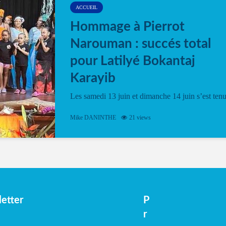
ACCUEIL
Hommage à Pierrot
Narouman : succés total
pour Latilyé Bokantaj
Karayib
Les samedi 13 juin et dimanche 14 juin s’est ten
le Gwan VAN Mené Nou Alé, un hommage
vibrant à Pierrot Narouman, organisé par
Mike DANINTHE
21 views
l’association Latilyé Bokantaj Karayib. Ce
spectacle de fin d’année, présenté à la salle...
etter
P
r