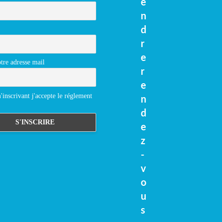
e
n
d
r
e
tre adresse mail
r
e
inscrivant j'accepte le réglement
n
d
e
z
-
v
o
u
s