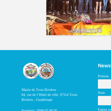
Newsl
Prénom
Mairie de Trois-Rivières
Nom
84, rue de l’Hôtel de ville, 97114 Trois-
Rivières , Guadeloupe
Entrez vo
Standard : 0590 92 90 05