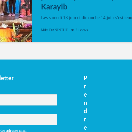
Karayib
Les samedi 13 juin et dimanche 14 juin s’est ten
le Gwan VAN Mené Nou Alé, un hommage
vibrant à Pierrot Narouman, organisé par
Mike DANINTHE
21 views
l’association Latilyé Bokantaj Karayib. Ce
spectacle de fin d’année, présenté à la salle...
etter
P
r
e
n
d
r
e
tre adresse mail