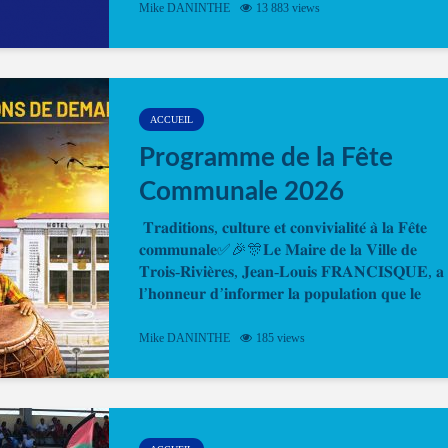
Mike DANINTHE
13 883 views
en ligne pour faire ou renouveler la carte d’identi
ou le passeport. Cela vous permettra de gagner d
temps. En quelques clics, votre rendez-vous en
ligne est...
ACCUEIL
Programme de la Fête
Communale 2026
𝐓𝐫𝐚𝐝𝐢𝐭𝐢𝐨𝐧𝐬, 𝐜𝐮𝐥𝐭𝐮𝐫𝐞 𝐞𝐭 𝐜𝐨𝐧𝐯𝐢𝐯𝐢𝐚𝐥𝐢𝐭𝐞́ 𝐚̀ 𝐥𝐚 𝐅𝐞̂𝐭𝐞
𝐜𝐨𝐦𝐦𝐮𝐧𝐚𝐥𝐞✅🎉🎊𝐋𝐞 𝐌𝐚𝐢𝐫𝐞 𝐝𝐞 𝐥𝐚 𝐕𝐢𝐥𝐥𝐞 𝐝𝐞
𝐓𝐫𝐨𝐢𝐬-𝐑𝐢𝐯𝐢𝐞̀𝐫𝐞𝐬, 𝐉𝐞𝐚𝐧-𝐋𝐨𝐮𝐢𝐬 𝐅𝐑𝐀𝐍𝐂𝐈𝐒𝐐𝐔𝐄, 𝐚
𝐥’𝐡𝐨𝐧𝐧𝐞𝐮𝐫 𝐝’𝐢𝐧𝐟𝐨𝐫𝐦𝐞𝐫 𝐥𝐚 𝐩𝐨𝐩𝐮𝐥𝐚𝐭𝐢𝐨𝐧 𝐪𝐮𝐞 𝐥𝐞
𝐩𝐫𝐨𝐠𝐫𝐚𝐦𝐦𝐞 𝐨𝐟𝐟𝐢𝐜𝐢𝐞𝐥 𝐝𝐞 𝐥𝐚 𝐅𝐞̂𝐭𝐞...
Mike DANINTHE
185 views