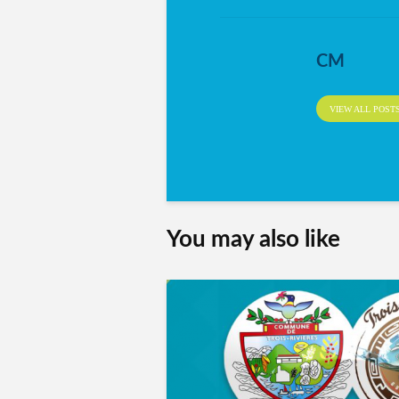
CM
VIEW ALL POST
You may also like