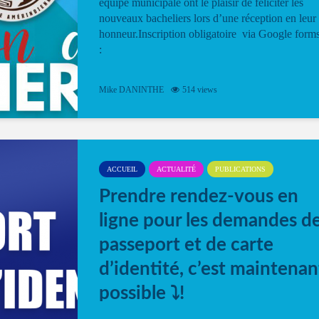
équipe municipale ont le plaisir de féliciter les
nouveaux bacheliers lors d’une réception en leur
honneur.Inscription obligatoire via Google form
:
Mike DANINTHE
514 views
ACCUEIL
ACTUALITÉ
PUBLICATIONS
Prendre rendez-vous en
ligne pour les demandes d
passeport et de carte
d’identité, c’est maintenan
possible ⤵️!
Désormais, il est possible de prendre rendez-vou