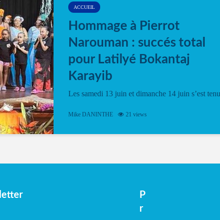
ACCUEIL
Hommage à Pierrot
Narouman : succés total
pour Latilyé Bokantaj
Karayib
Les samedi 13 juin et dimanche 14 juin s’est ten
le Gwan VAN Mené Nou Alé, un hommage
vibrant à Pierrot Narouman, organisé par
Mike DANINTHE
21 views
l’association Latilyé Bokantaj Karayib. Ce
spectacle de fin d’année, présenté à la salle...
etter
P
r