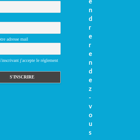
e
n
d
r
e
tre adresse mail
r
e
inscrivant j'accepte le réglement
n
d
e
z
-
v
o
u
s