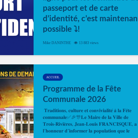
passeport et de carte
d’identité, c’est maintenan
possible ⤵️!
Désormais, il est possible de prendre rendez-vou
Mike DANINTHE
13 883 views
en ligne pour faire ou renouveler la carte d’identi
ou le passeport. Cela vous permettra de gagner d
temps. En quelques clics, votre rendez-vous en
ligne est...
ACCUEIL
Programme de la Fête
Communale 2026
𝐓𝐫𝐚𝐝𝐢𝐭𝐢𝐨𝐧𝐬, 𝐜𝐮𝐥𝐭𝐮𝐫𝐞 𝐞𝐭 𝐜𝐨𝐧𝐯𝐢𝐯𝐢𝐚𝐥𝐢𝐭𝐞́ 𝐚̀ 𝐥𝐚 𝐅𝐞̂𝐭𝐞
𝐜𝐨𝐦𝐦𝐮𝐧𝐚𝐥𝐞✅🎉🎊𝐋𝐞 𝐌𝐚𝐢𝐫𝐞 𝐝𝐞 𝐥𝐚 𝐕𝐢𝐥𝐥𝐞 𝐝𝐞
𝐓𝐫𝐨𝐢𝐬-𝐑𝐢𝐯𝐢𝐞̀𝐫𝐞𝐬, 𝐉𝐞𝐚𝐧-𝐋𝐨𝐮𝐢𝐬 𝐅𝐑𝐀𝐍𝐂𝐈𝐒𝐐𝐔𝐄, 𝐚
𝐥’𝐡𝐨𝐧𝐧𝐞𝐮𝐫 𝐝’𝐢𝐧𝐟𝐨𝐫𝐦𝐞𝐫 𝐥𝐚 𝐩𝐨𝐩𝐮𝐥𝐚𝐭𝐢𝐨𝐧 𝐪𝐮𝐞 𝐥𝐞
𝐩𝐫𝐨𝐠𝐫𝐚𝐦𝐦𝐞 𝐨𝐟𝐟𝐢𝐜𝐢𝐞𝐥 𝐝𝐞 𝐥𝐚 𝐅𝐞̂𝐭𝐞...