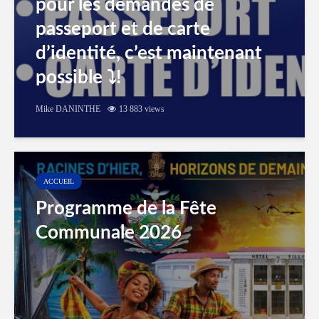
pour les demandes de
passeport et de carte
d’identité, c’est maintenant
possible ⤵️!
Mike DANINTHE
13 883 views
ACCUEIL
Programme de la Fête
Communale 2026