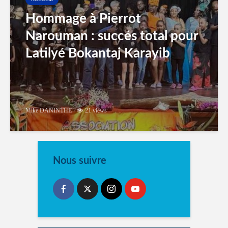
Hommage à Pierrot
Narouman : succés total pour
Latilyé Bokantaj Karayib
Mike DANINTHE
21 views
Nous suivre