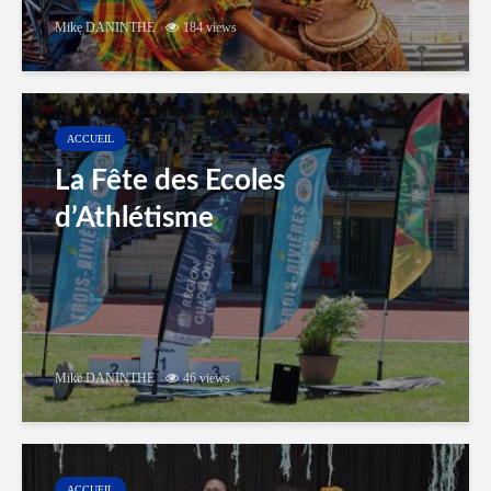
Mike DANINTHE
184 views
ACCUEIL
La Fête des Ecoles
d’Athlétisme
Mike DANINTHE
46 views
ACCUEIL