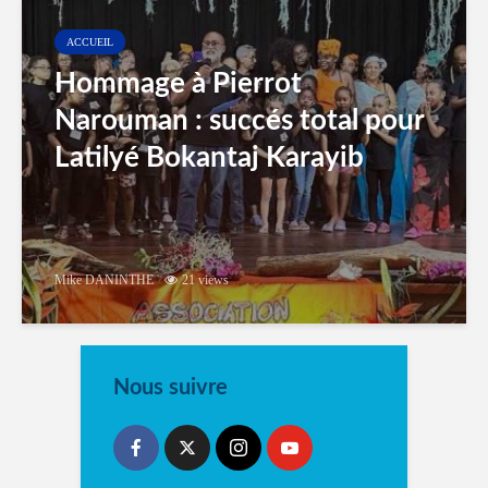
ACCUEIL
Hommage à Pierrot
Narouman : succés total pour
Latilyé Bokantaj Karayib
Mike DANINTHE
21 views
Nous suivre