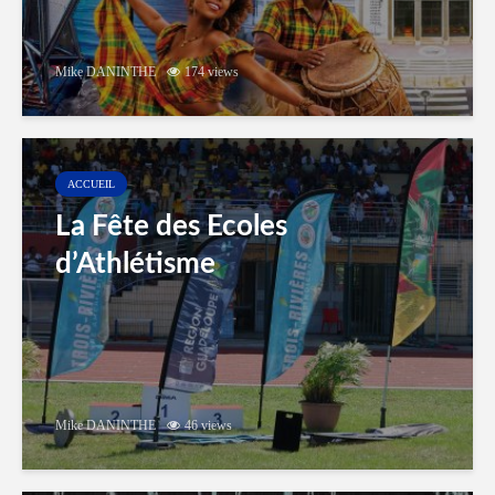
Mike DANINTHE
174 views
ACCUEIL
La Fête des Ecoles
d’Athlétisme
Mike DANINTHE
46 views