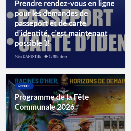
Prendre rendez-vous en ligne
pour les demandes de
passeport et de carte
d’identité, c’est maintenant
possible ⤵️!
Mike DANINTHE
13 883 views
ACCUEIL
Programme de la Fête
Communale 2026