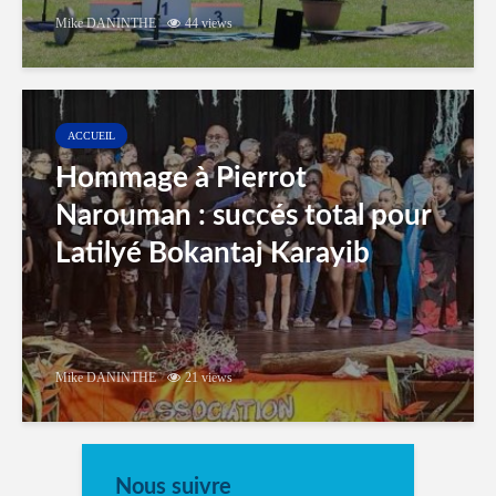
Mike DANINTHE
44 views
ACCUEIL
Hommage à Pierrot
Narouman : succés total pour
Latilyé Bokantaj Karayib
Mike DANINTHE
21 views
Nous suivre