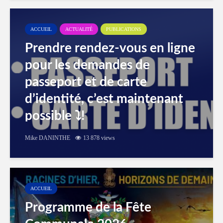
ACCUEIL
ACTUALITÉ
PUBLICATIONS
Prendre rendez-vous en ligne
pour les demandes de
passeport et de carte
d’identité, c’est maintenant
possible ⤵️!
Mike DANINTHE
13 878 views
ACCUEIL
Programme de la Fête