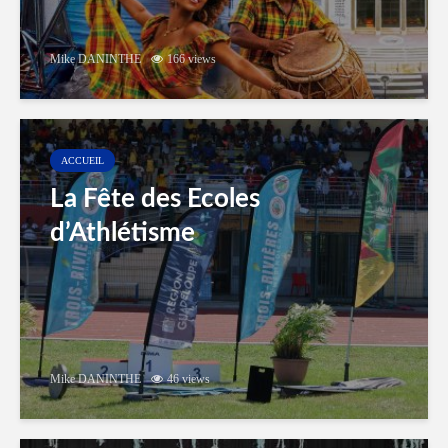
Mike DANINTHE
166 views
ACCUEIL
La Fête des Ecoles
d’Athlétisme
Mike DANINTHE
46 views