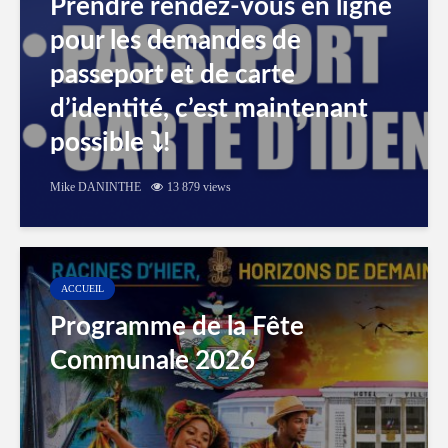
Prendre rendez-vous en ligne
pour les demandes de
passeport et de carte
d’identité, c’est maintenant
possible ⤵️!
Mike DANINTHE
13 879 views
ACCUEIL
Programme de la Fête
Communale 2026