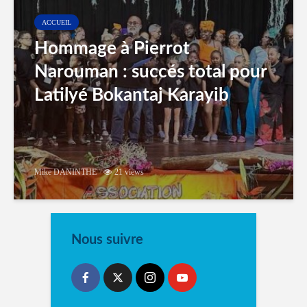
ACCUEIL
Hommage à Pierrot
Narouman : succés total pour
Latilyé Bokantaj Karayib
Mike DANINTHE
21 views
Nous suivre