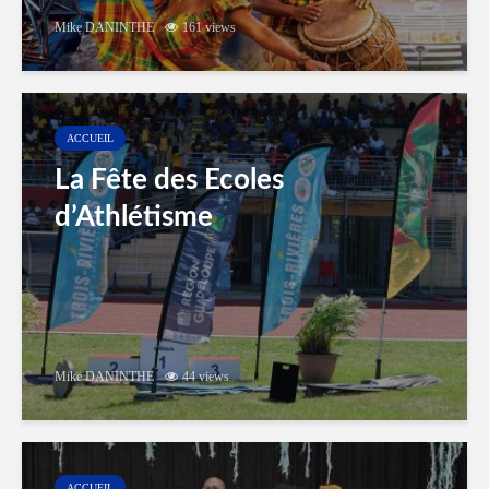
Mike DANINTHE
161 views
ACCUEIL
La Fête des Ecoles
d’Athlétisme
Mike DANINTHE
44 views
ACCUEIL