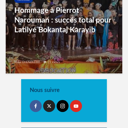
Hommage à Pierrot
Narouman : succés total pour
Latilyé Bokantaj Karayib
Mike DANINTHE
21 views
Nous suivre