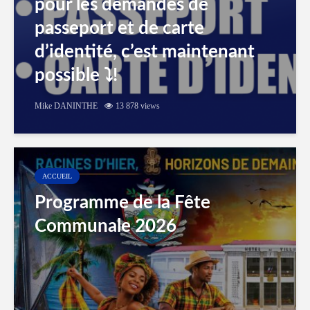
pour les demandes de
passeport et de carte
d’identité, c’est maintenant
possible ⤵️!
Mike DANINTHE
13 878 views
ACCUEIL
Programme de la Fête
Communale 2026