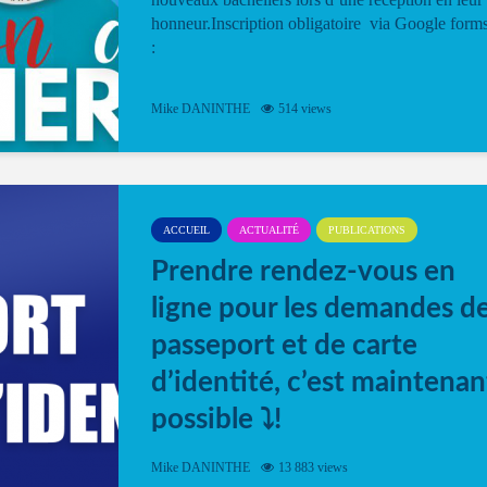
honneur.Inscription obligatoire via Google form
:
Mike DANINTHE
514 views
ACCUEIL
ACTUALITÉ
PUBLICATIONS
Prendre rendez-vous en
ligne pour les demandes d
passeport et de carte
d’identité, c’est maintenan
possible ⤵️!
Désormais, il est possible de prendre rendez-vou
Mike DANINTHE
13 883 views
en ligne pour faire ou renouveler la carte d’identi