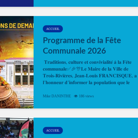
ou le passeport. Cela vous permettra de gagner d
temps. En quelques clics, votre rendez-vous en
ligne est...
ACCUEIL
Programme de la Fête
Communale 2026
𝐓𝐫𝐚𝐝𝐢𝐭𝐢𝐨𝐧𝐬, 𝐜𝐮𝐥𝐭𝐮𝐫𝐞 𝐞𝐭 𝐜𝐨𝐧𝐯𝐢𝐯𝐢𝐚𝐥𝐢𝐭𝐞́ 𝐚̀ 𝐥𝐚 𝐅𝐞̂𝐭𝐞
𝐜𝐨𝐦𝐦𝐮𝐧𝐚𝐥𝐞✅🎉🎊𝐋𝐞 𝐌𝐚𝐢𝐫𝐞 𝐝𝐞 𝐥𝐚 𝐕𝐢𝐥𝐥𝐞 𝐝𝐞
𝐓𝐫𝐨𝐢𝐬-𝐑𝐢𝐯𝐢𝐞̀𝐫𝐞𝐬, 𝐉𝐞𝐚𝐧-𝐋𝐨𝐮𝐢𝐬 𝐅𝐑𝐀𝐍𝐂𝐈𝐒𝐐𝐔𝐄, 𝐚
𝐥’𝐡𝐨𝐧𝐧𝐞𝐮𝐫 𝐝’𝐢𝐧𝐟𝐨𝐫𝐦𝐞𝐫 𝐥𝐚 𝐩𝐨𝐩𝐮𝐥𝐚𝐭𝐢𝐨𝐧 𝐪𝐮𝐞 𝐥𝐞
𝐩𝐫𝐨𝐠𝐫𝐚𝐦𝐦𝐞 𝐨𝐟𝐟𝐢𝐜𝐢𝐞𝐥 𝐝𝐞 𝐥𝐚 𝐅𝐞̂𝐭𝐞...
Mike DANINTHE
186 views
ACCUEIL