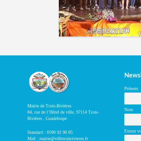
Newsl
Prénom
Mairie de Trois-Rivières
Nom
84, rue de l’Hôtel de ville, 97114 Trois-
Rivières , Guadeloupe
Entrez vo
Standard : 0590 92 90 05
Mail : mairie@villetroisrivieres.fr