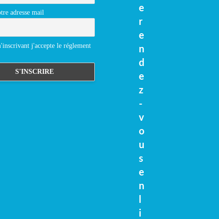
e
tre adresse mail
r
e
inscrivant j'accepte le réglement
n
d
e
z
-
v
o
u
s
e
n
l
i