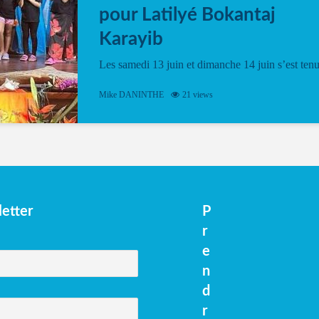
pour Latilyé Bokantaj
Karayib
Les samedi 13 juin et dimanche 14 juin s’est ten
le Gwan VAN Mené Nou Alé, un hommage
vibrant à Pierrot Narouman, organisé par
Mike DANINTHE
21 views
l’association Latilyé Bokantaj Karayib. Ce
spectacle de fin d’année, présenté à la salle...
etter
P
r
e
n
d
r