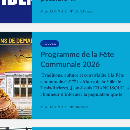
Désormais, il est possible de prendre rendez-vou
Mike DANINTHE
13 883 views
en ligne pour faire ou renouveler la carte d’identi
ou le passeport. Cela vous permettra de gagner d
temps. En quelques clics, votre rendez-vous en
ligne est...
ACCUEIL
Programme de la Fête
Communale 2026
𝐓𝐫𝐚𝐝𝐢𝐭𝐢𝐨𝐧𝐬, 𝐜𝐮𝐥𝐭𝐮𝐫𝐞 𝐞𝐭 𝐜𝐨𝐧𝐯𝐢𝐯𝐢𝐚𝐥𝐢𝐭𝐞́ 𝐚̀ 𝐥𝐚 𝐅𝐞̂𝐭𝐞
𝐜𝐨𝐦𝐦𝐮𝐧𝐚𝐥𝐞✅🎉🎊𝐋𝐞 𝐌𝐚𝐢𝐫𝐞 𝐝𝐞 𝐥𝐚 𝐕𝐢𝐥𝐥𝐞 𝐝𝐞
𝐓𝐫𝐨𝐢𝐬-𝐑𝐢𝐯𝐢𝐞̀𝐫𝐞𝐬, 𝐉𝐞𝐚𝐧-𝐋𝐨𝐮𝐢𝐬 𝐅𝐑𝐀𝐍𝐂𝐈𝐒𝐐𝐔𝐄, 𝐚
𝐥’𝐡𝐨𝐧𝐧𝐞𝐮𝐫 𝐝’𝐢𝐧𝐟𝐨𝐫𝐦𝐞𝐫 𝐥𝐚 𝐩𝐨𝐩𝐮𝐥𝐚𝐭𝐢𝐨𝐧 𝐪𝐮𝐞 𝐥𝐞
𝐩𝐫𝐨𝐠𝐫𝐚𝐦𝐦𝐞 𝐨𝐟𝐟𝐢𝐜𝐢𝐞𝐥 𝐝𝐞 𝐥𝐚 𝐅𝐞̂𝐭𝐞...
Mike DANINTHE
184 views