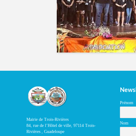
Newsl
Prénom
Mairie de Trois-Rivières
Nom
84, rue de l’Hôtel de ville, 97114 Trois-
Rivières , Guadeloupe