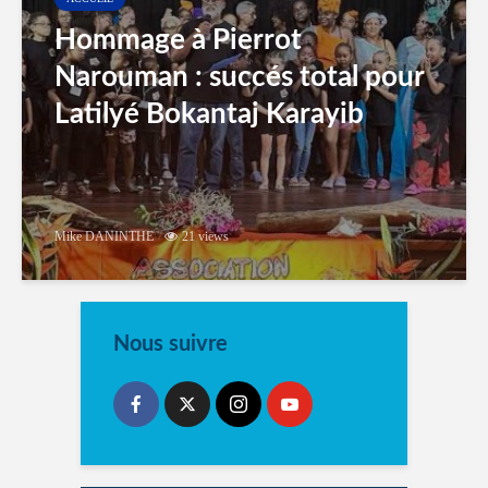
Hommage à Pierrot
Narouman : succés total pour
Latilyé Bokantaj Karayib
Mike DANINTHE
21 views
Nous suivre