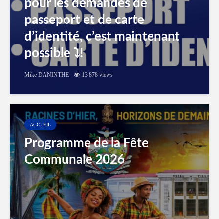
pour les demandes de
passeport et de carte
d’identité, c’est maintenant
possible ⤵️!
Mike DANINTHE
13 878 views
ACCUEIL
Programme de la Fête
Communale 2026