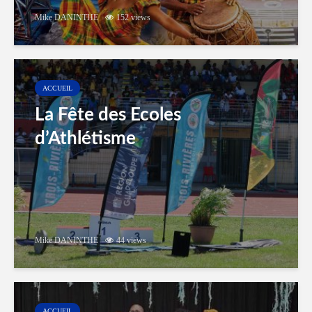
Mike DANINTHE
152 views
ACCUEIL
La Fête des Ecoles
d’Athlétisme
Mike DANINTHE
44 views
ACCUEIL