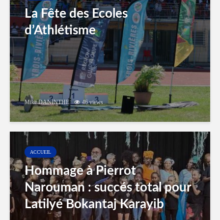
La Fête des Ecoles
d’Athlétisme
Mike DANINTHE
46 views
ACCUEIL
Hommage à Pierrot
Narouman : succés total pour
Latilyé Bokantaj Karayib