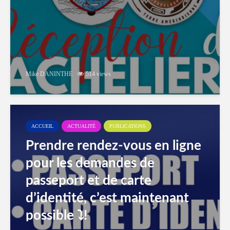
Mike DANINTHE
514 views
ACCUEIL
ACTUALITÉ
PUBLICATIONS
Prendre rendez-vous en ligne
pour les demandes de
passeport et de carte
d’identité, c’est maintenant
possible ⤵️!