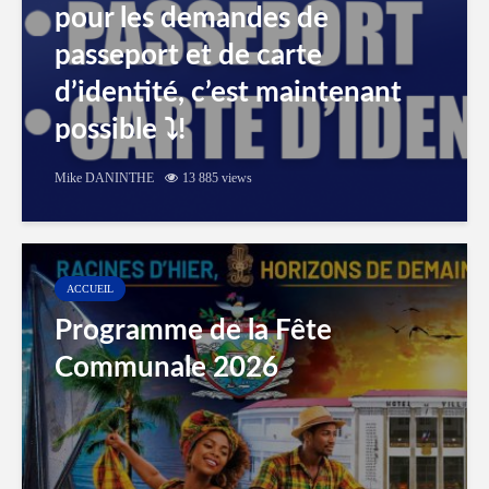
pour les demandes de
passeport et de carte
d’identité, c’est maintenant
possible ⤵️!
Mike DANINTHE
13 885 views
ACCUEIL
Programme de la Fête
Communale 2026