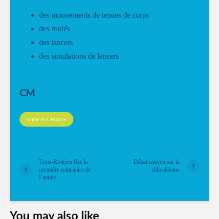
des mouvements de tenues de corps
des roulés
des lancers
des simulations de lancers
CM
VIEW ALL POSTS
Trois-Rivières fête la
Débat citoyen sur la
première centenaire de
chlordécone
l’année
You may also like