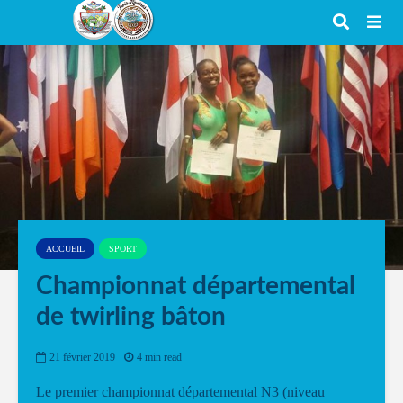
ACCUEIL
SPORT
Championnat départemental
de twirling bâton
21 février 2019
4 min read
Le premier championnat départemental N3 (niveau