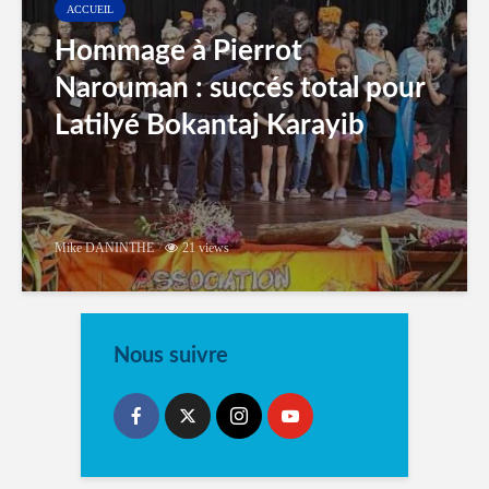
ACCUEIL
Hommage à Pierrot
Narouman : succés total pour
Latilyé Bokantaj Karayib
Mike DANINTHE
21 views
Nous suivre