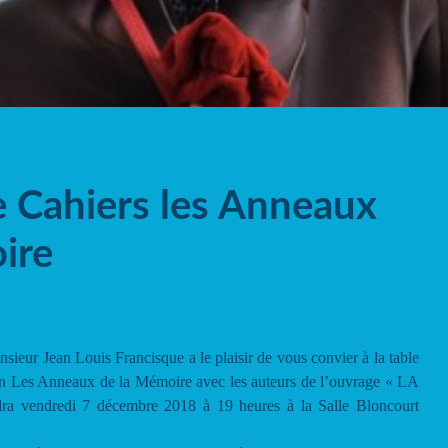
e Cahiers les Anneaux
ire
sieur Jean Louis Francisque a le plaisir de vous convier à la table
ion Les Anneaux de la Mémoire avec les auteurs de l’ouvrage « LA
vendredi 7 décembre 2018 à 19 heures à la Salle Bloncourt