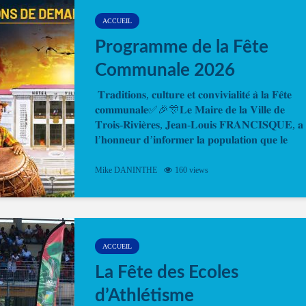
ACCUEIL
Programme de la Fête
Communale 2026
𝐓𝐫𝐚𝐝𝐢𝐭𝐢𝐨𝐧𝐬, 𝐜𝐮𝐥𝐭𝐮𝐫𝐞 𝐞𝐭 𝐜𝐨𝐧𝐯𝐢𝐯𝐢𝐚𝐥𝐢𝐭𝐞́ 𝐚̀ 𝐥𝐚 𝐅𝐞̂𝐭𝐞
𝐜𝐨𝐦𝐦𝐮𝐧𝐚𝐥𝐞✅🎉🎊𝐋𝐞 𝐌𝐚𝐢𝐫𝐞 𝐝𝐞 𝐥𝐚 𝐕𝐢𝐥𝐥𝐞 𝐝𝐞
𝐓𝐫𝐨𝐢𝐬-𝐑𝐢𝐯𝐢𝐞̀𝐫𝐞𝐬, 𝐉𝐞𝐚𝐧-𝐋𝐨𝐮𝐢𝐬 𝐅𝐑𝐀𝐍𝐂𝐈𝐒𝐐𝐔𝐄, 𝐚
𝐥’𝐡𝐨𝐧𝐧𝐞𝐮𝐫 𝐝’𝐢𝐧𝐟𝐨𝐫𝐦𝐞𝐫 𝐥𝐚 𝐩𝐨𝐩𝐮𝐥𝐚𝐭𝐢𝐨𝐧 𝐪𝐮𝐞 𝐥𝐞
𝐩𝐫𝐨𝐠𝐫𝐚𝐦𝐦𝐞 𝐨𝐟𝐟𝐢𝐜𝐢𝐞𝐥 𝐝𝐞 𝐥𝐚 𝐅𝐞̂𝐭𝐞...
Mike DANINTHE
160 views
ACCUEIL
La Fête des Ecoles
d’Athlétisme