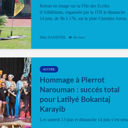
Retour en image sur la Fête des Ecoles
d’Athlétisme, organisée par la JTR le dimanche
14 juin, de 9h à 17h, sur la piste Christine Arron.
Mike DANINTHE
44 views
ACCUEIL
Hommage à Pierrot
Narouman : succés total
pour Latilyé Bokantaj
Karayib
Les samedi 13 juin et dimanche 14 juin s’est ten
le Gwan VAN Mené Nou Alé, un hommage