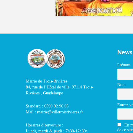
Newsl
Prénom
Mairie de Trois-Rivières
Nom
84, rue de l’Hôtel de ville, 97114 Trois-
Rivières , Guadeloupe
Entrez vo
Standard : 0590 92 90 05
Mail : mairie@villetroisrivieres.fr
En m'
Horaires d’ouverture :
de ce site
Lundi, mardi & jeudi : 7h30-12h30/