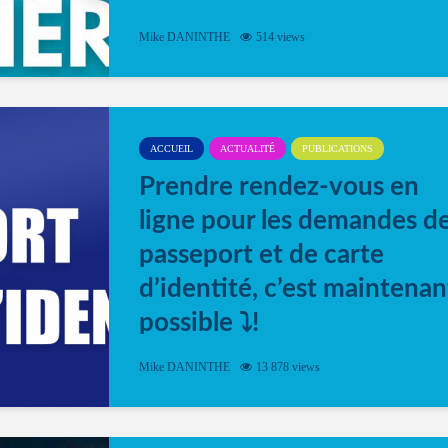
Mike DANINTHE
514 views
ACCUEIL
ACTUALITÉ
PUBLICATIONS
Prendre rendez-vous en
ligne pour les demandes d
passeport et de carte
d’identité, c’est maintenan
possible ⤵️!
Désormais, il est possible de prendre rendez-vou
Mike DANINTHE
13 878 views
en ligne pour faire ou renouveler la carte d’identi
ou le passeport. Cela vous permettra de gagner d
temps. En quelques clics, votre rendez-vous en
ligne est...