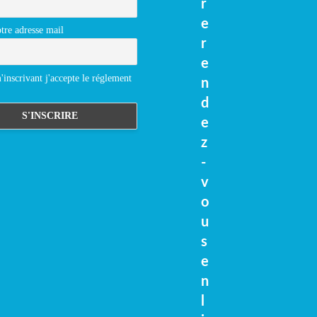
r
e
tre adresse mail
r
e
inscrivant j'accepte le réglement
n
d
e
z
-
v
o
u
s
e
n
l