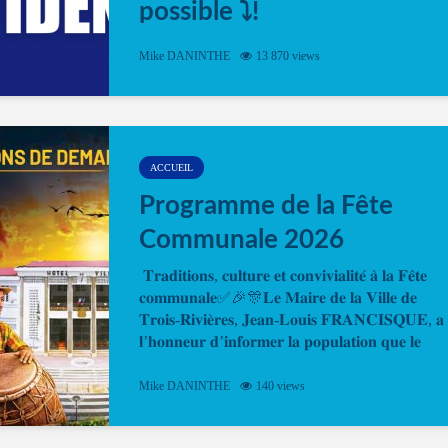
possible ⤵️!
Désormais, il est possible de prendre rendez-vou
Mike DANINTHE
13 870 views
en ligne pour faire ou renouveler la carte d’identi
ou le passeport. Cela vous permettra de gagner d
temps. En quelques clics, votre rendez-vous en
ligne est...
ACCUEIL
Programme de la Fête
Communale 2026
𝐓𝐫𝐚𝐝𝐢𝐭𝐢𝐨𝐧𝐬, 𝐜𝐮𝐥𝐭𝐮𝐫𝐞 𝐞𝐭 𝐜𝐨𝐧𝐯𝐢𝐯𝐢𝐚𝐥𝐢𝐭𝐞́ 𝐚̀ 𝐥𝐚 𝐅𝐞̂𝐭𝐞
𝐜𝐨𝐦𝐦𝐮𝐧𝐚𝐥𝐞✅🎉🎊𝐋𝐞 𝐌𝐚𝐢𝐫𝐞 𝐝𝐞 𝐥𝐚 𝐕𝐢𝐥𝐥𝐞 𝐝𝐞
𝐓𝐫𝐨𝐢𝐬-𝐑𝐢𝐯𝐢𝐞̀𝐫𝐞𝐬, 𝐉𝐞𝐚𝐧-𝐋𝐨𝐮𝐢𝐬 𝐅𝐑𝐀𝐍𝐂𝐈𝐒𝐐𝐔𝐄, 𝐚
𝐥’𝐡𝐨𝐧𝐧𝐞𝐮𝐫 𝐝’𝐢𝐧𝐟𝐨𝐫𝐦𝐞𝐫 𝐥𝐚 𝐩𝐨𝐩𝐮𝐥𝐚𝐭𝐢𝐨𝐧 𝐪𝐮𝐞 𝐥𝐞
𝐩𝐫𝐨𝐠𝐫𝐚𝐦𝐦𝐞 𝐨𝐟𝐟𝐢𝐜𝐢𝐞𝐥 𝐝𝐞 𝐥𝐚 𝐅𝐞̂𝐭𝐞...
Mike DANINTHE
140 views