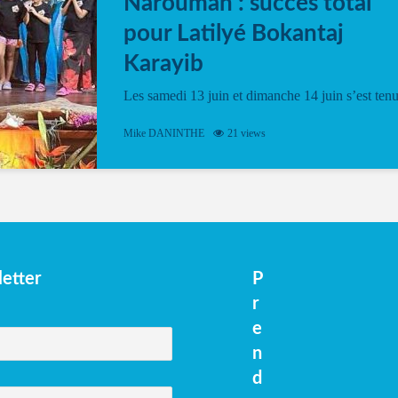
Narouman : succés total
pour Latilyé Bokantaj
Karayib
Les samedi 13 juin et dimanche 14 juin s’est ten
le Gwan VAN Mené Nou Alé, un hommage
vibrant à Pierrot Narouman, organisé par
Mike DANINTHE
21 views
l’association Latilyé Bokantaj Karayib. Ce
spectacle de fin d’année, présenté à la salle...
etter
P
r
e
n
d