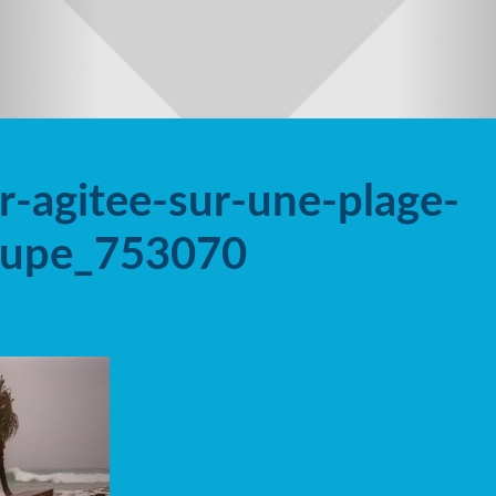
r-agitee-sur-une-plage-
oupe_753070