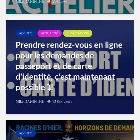
Mike DANINTHE
514 views
ACCUEIL
ACTUALITÉ
PUBLICATIONS
Prendre rendez-vous en ligne
pour les demandes de
passeport et de carte
d’identité, c’est maintenant
possible ⤵️!
Mike DANINTHE
13 883 views
ACCUEIL