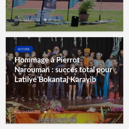
Mike DANINTHE
46 views
ACCUEIL
Hommage à Pierrot
Narouman : succés total pour
Latilyé Bokantaj Karayib
Mike DANINTHE
21 views