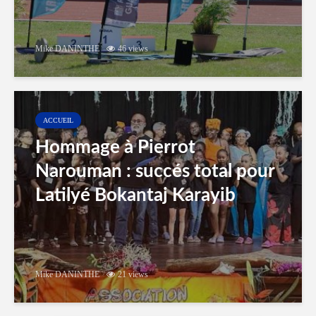
Mike DANINTHE
46 views
ACCUEIL
Hommage à Pierrot
Narouman : succés total pour
Latilyé Bokantaj Karayib
Mike DANINTHE
21 views