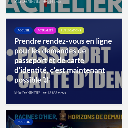
Mike DANINTHE
514 views
ACCUEIL
ACTUALITÉ
PUBLICATIONS
Prendre rendez-vous en ligne
pour les demandes de
passeport et de carte
d’identité, c’est maintenant
possible ⤵️!
Mike DANINTHE
13 883 views
ACCUEIL