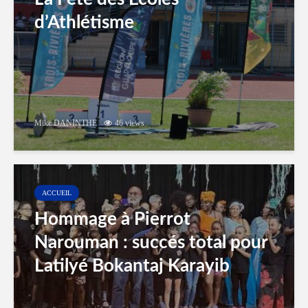
d’Athlétisme
Mike DANINTHE
46 views
ACCUEIL
Hommage à Pierrot
Narouman : succés total pour
Latilyé Bokantaj Karayib