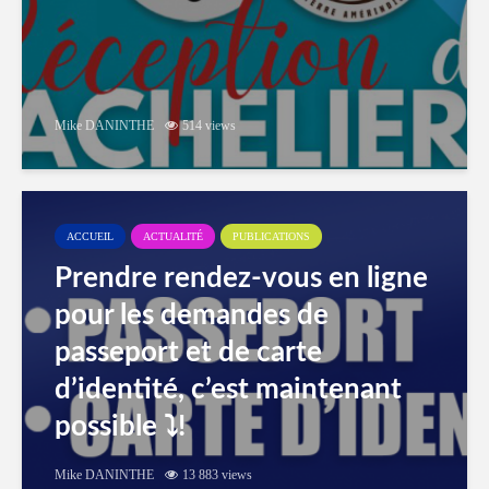
Mike DANINTHE
514 views
ACCUEIL
ACTUALITÉ
PUBLICATIONS
Prendre rendez-vous en ligne
pour les demandes de
passeport et de carte
d’identité, c’est maintenant
possible ⤵️!
Mike DANINTHE
13 883 views