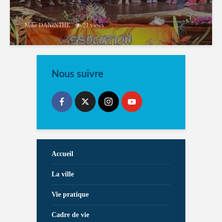
Mike DANINTHE
21 views
Nous suivre
Accueil
La ville
Vie pratique
Cadre de vie