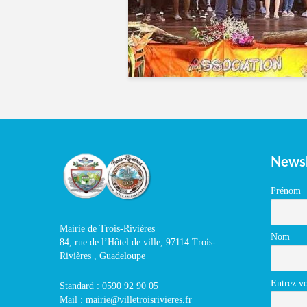
Newsl
Prénom
Mairie de Trois-Rivières
Nom
84, rue de l’Hôtel de ville, 97114 Trois-
Rivières , Guadeloupe
Entrez vo
Standard : 0590 92 90 05
Mail : mairie@villetroisrivieres.fr