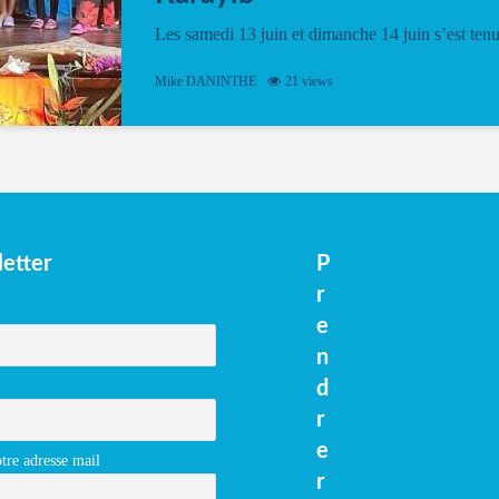
Les samedi 13 juin et dimanche 14 juin s’est ten
le Gwan VAN Mené Nou Alé, un hommage
vibrant à Pierrot Narouman, organisé par
Mike DANINTHE
21 views
l’association Latilyé Bokantaj Karayib. Ce
spectacle de fin d’année, présenté à la salle...
etter
P
r
e
n
d
r
e
tre adresse mail
r