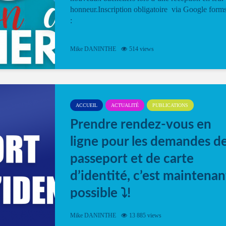
honneur.Inscription obligatoire via Google form
:
Mike DANINTHE
514 views
ACCUEIL
ACTUALITÉ
PUBLICATIONS
Prendre rendez-vous en
ligne pour les demandes d
passeport et de carte
d’identité, c’est maintenan
possible ⤵️!
Désormais, il est possible de prendre rendez-vou
Mike DANINTHE
13 885 views
en ligne pour faire ou renouveler la carte d’identi