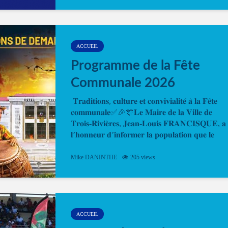
ou le passeport. Cela vous permettra de gagner d
temps. En quelques clics, votre rendez-vous en
ligne est...
ACCUEIL
Programme de la Fête
Communale 2026
𝐓𝐫𝐚𝐝𝐢𝐭𝐢𝐨𝐧𝐬, 𝐜𝐮𝐥𝐭𝐮𝐫𝐞 𝐞𝐭 𝐜𝐨𝐧𝐯𝐢𝐯𝐢𝐚𝐥𝐢𝐭𝐞́ 𝐚̀ 𝐥𝐚 𝐅𝐞̂𝐭𝐞
𝐜𝐨𝐦𝐦𝐮𝐧𝐚𝐥𝐞✅🎉🎊𝐋𝐞 𝐌𝐚𝐢𝐫𝐞 𝐝𝐞 𝐥𝐚 𝐕𝐢𝐥𝐥𝐞 𝐝𝐞
𝐓𝐫𝐨𝐢𝐬-𝐑𝐢𝐯𝐢𝐞̀𝐫𝐞𝐬, 𝐉𝐞𝐚𝐧-𝐋𝐨𝐮𝐢𝐬 𝐅𝐑𝐀𝐍𝐂𝐈𝐒𝐐𝐔𝐄, 𝐚
𝐥’𝐡𝐨𝐧𝐧𝐞𝐮𝐫 𝐝’𝐢𝐧𝐟𝐨𝐫𝐦𝐞𝐫 𝐥𝐚 𝐩𝐨𝐩𝐮𝐥𝐚𝐭𝐢𝐨𝐧 𝐪𝐮𝐞 𝐥𝐞
𝐩𝐫𝐨𝐠𝐫𝐚𝐦𝐦𝐞 𝐨𝐟𝐟𝐢𝐜𝐢𝐞𝐥 𝐝𝐞 𝐥𝐚 𝐅𝐞̂𝐭𝐞...
Mike DANINTHE
205 views
ACCUEIL