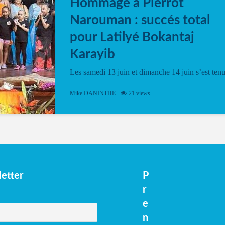
Hommage à Pierrot
Narouman : succés total
pour Latilyé Bokantaj
Karayib
Les samedi 13 juin et dimanche 14 juin s’est ten
le Gwan VAN Mené Nou Alé, un hommage
vibrant à Pierrot Narouman, organisé par
Mike DANINTHE
21 views
l’association Latilyé Bokantaj Karayib. Ce
spectacle de fin d’année, présenté à la salle...
etter
P
r
e
n