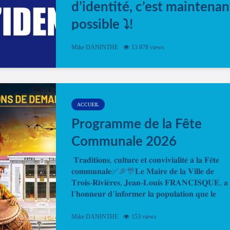
d’identité, c’est maintenan
possible ⤵️!
Désormais, il est possible de prendre rendez-vou
Mike DANINTHE
13 878 views
en ligne pour faire ou renouveler la carte d’identi
ou le passeport. Cela vous permettra de gagner d
temps. En quelques clics, votre rendez-vous en
ligne est...
ACCUEIL
Programme de la Fête
Communale 2026
𝐓𝐫𝐚𝐝𝐢𝐭𝐢𝐨𝐧𝐬, 𝐜𝐮𝐥𝐭𝐮𝐫𝐞 𝐞𝐭 𝐜𝐨𝐧𝐯𝐢𝐯𝐢𝐚𝐥𝐢𝐭𝐞́ 𝐚̀ 𝐥𝐚 𝐅𝐞̂𝐭𝐞
𝐜𝐨𝐦𝐦𝐮𝐧𝐚𝐥𝐞✅🎉🎊𝐋𝐞 𝐌𝐚𝐢𝐫𝐞 𝐝𝐞 𝐥𝐚 𝐕𝐢𝐥𝐥𝐞 𝐝𝐞
𝐓𝐫𝐨𝐢𝐬-𝐑𝐢𝐯𝐢𝐞̀𝐫𝐞𝐬, 𝐉𝐞𝐚𝐧-𝐋𝐨𝐮𝐢𝐬 𝐅𝐑𝐀𝐍𝐂𝐈𝐒𝐐𝐔𝐄, 𝐚
𝐥’𝐡𝐨𝐧𝐧𝐞𝐮𝐫 𝐝’𝐢𝐧𝐟𝐨𝐫𝐦𝐞𝐫 𝐥𝐚 𝐩𝐨𝐩𝐮𝐥𝐚𝐭𝐢𝐨𝐧 𝐪𝐮𝐞 𝐥𝐞
𝐩𝐫𝐨𝐠𝐫𝐚𝐦𝐦𝐞 𝐨𝐟𝐟𝐢𝐜𝐢𝐞𝐥 𝐝𝐞 𝐥𝐚 𝐅𝐞̂𝐭𝐞...
Mike DANINTHE
153 views