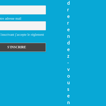
d
r
e
tre adresse mail
r
e
inscrivant j'accepte le réglement
n
d
e
z
-
v
o
u
s
e
n