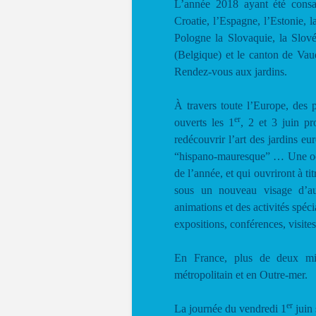
L’année 2018 ayant été consa
Croatie, l’Espagne, l’Estonie, l
Pologne la Slovaquie, la Slovén
(Belgique) et le canton de Vaud
Rendez-vous aux jardins.
À travers toute l’Europe, des 
er
ouverts les 1
, 2 et 3 juin p
redécouvrir l’art des jardins eur
“hispano-mauresque” … Une occas
de l’année, et qui ouvriront à t
sous un nouveau visage d’aut
animations et des activités spéci
expositions, conférences, visit
En France, plus de deux mill
métropolitain et en Outre-mer.
er
La journée du vendredi 1
juin 