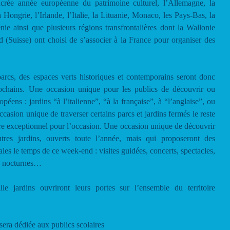
crée année européenne du patrimoine culturel, l’Allemagne, la
a Hongrie, l’Irlande, l’Italie, la Lituanie, Monaco, les Pays-Bas, la
ie ainsi que plusieurs régions transfrontalières dont la Wallonie
 (Suisse) ont choisi de s’associer à la France pour organiser des
parcs, des espaces verts historiques et contemporains seront donc
rochains. Une occasion unique pour les publics de découvrir ou
opéens : jardins “à l’italienne”, “à la française”, à “l’anglaise”, ou
ion unique de traverser certains parcs et jardins fermés le reste
itre exceptionnel pour l’occasion. Une occasion unique de découvrir
res jardins, ouverts toute l’année, mais qui proposeront des
ales le temps de ce week-end : visites guidées, concerts, spectacles,
es nocturnes…
e jardins ouvriront leurs portes sur l’ensemble du territoire
sera dédiée aux publics scolaires