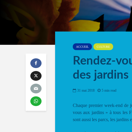
ACCUEIL
CULTURE
Rendez-vous
des jardins
31 mai 2018
5 min read
Chaque premier week-end de jui
vous aux jardins » à tous les F
sont aussi les parcs, les jardins e