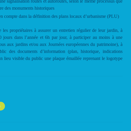
’une signalisation routes et autoroutes, selon le même processus que
titre des monuments historiques
e en compte dans la définition des plans locaux d’urbanisme (PLU)
 les propriétaires à assurer un entretien régulier de leur jardin, à
40 jours dans l’année et 6h par jour, à participer au moins à une
ous aux jardins et/ou aux Journées européennes du patrimoine), à
blic des documents d’information (plan, historique, indications
n lieu visible du public une plaque émaillée reprenant le logotype
.
S