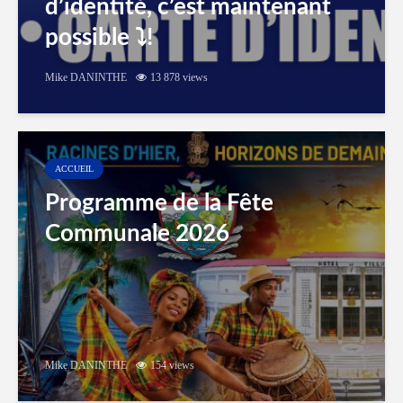
d’identité, c’est maintenant
possible ⤵️!
Mike DANINTHE
13 878 views
ACCUEIL
Programme de la Fête
Communale 2026
Mike DANINTHE
154 views