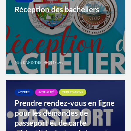
Réception des bacheliers
Mike DANINTHE
514 views
ACCUEIL
ACTUALITÉ
PUBLICATIONS
Prendre rendez-vous en ligne
pour les demandes de
passeport et de carte