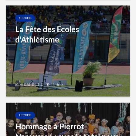
ACCUEIL
La Fête des Ecoles
d’Athlétisme
Mike DANINTHE
44 views
ACCUEIL
Hommage à Pierrot