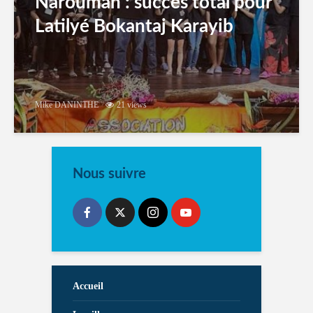
Narouman : succés total pour
Latilyé Bokantaj Karayib
Mike DANINTHE
21 views
Nous suivre
Accueil