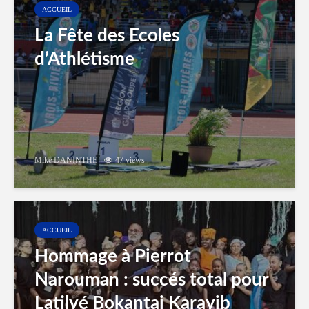
ACCUEIL
La Fête des Ecoles
d’Athlétisme
Mike DANINTHE
47 views
ACCUEIL
Hommage à Pierrot
Narouman : succés total pour
Latilyé Bokantaj Karayib