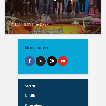
Mike DANINTHE
22 views
Nous suivre
Accueil
La ville
Vie pratique