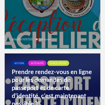
Mike DANINTHE
514 views
ACCUEIL
ACTUALITÉ
PUBLICATIONS
Prendre rendez-vous en ligne
pour les demandes de
passeport et de carte
d’identité, c’est maintenant
possible ⤵️!