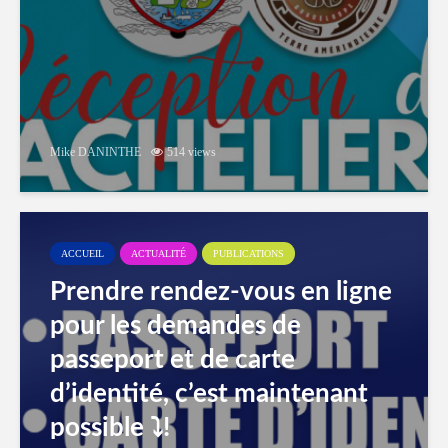
Mike DANINTHE
514 views
ACCUEIL
ACTUALITÉ
PUBLICATIONS
Prendre rendez-vous en ligne
pour les demandes de
passeport et de carte
d’identité, c’est maintenant
possible ⤵️!