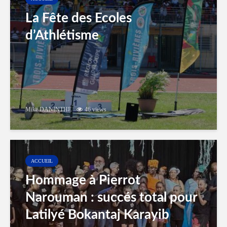
La Fête des Ecoles
d’Athlétisme
Mike DANINTHE
46 views
ACCUEIL
Hommage à Pierrot
Narouman : succés total pour
Latilyé Bokantaj Karayib