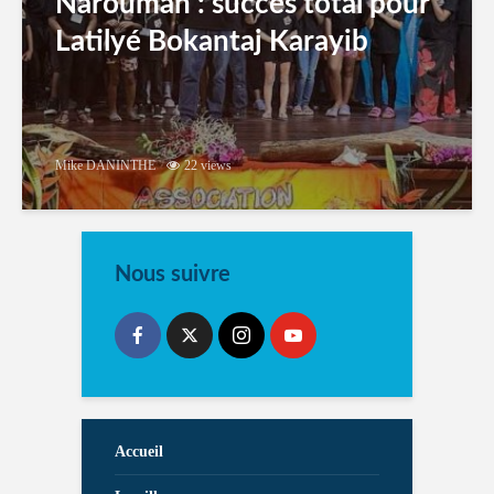
Narouman : succés total pour
Latilyé Bokantaj Karayib
Mike DANINTHE
22 views
Nous suivre
Accueil