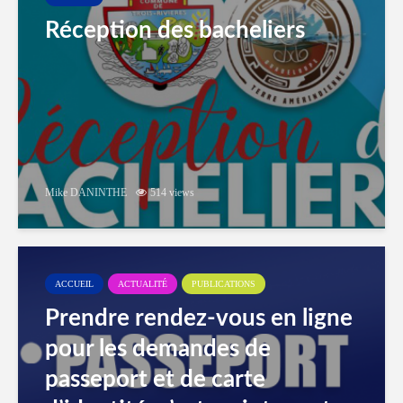
Réception des bacheliers
Mike DANINTHE
514 views
ACCUEIL
ACTUALITÉ
PUBLICATIONS
Prendre rendez-vous en ligne
pour les demandes de
passeport et de carte