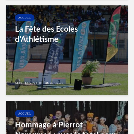
ACCUEIL
La Fête des Ecoles
d’Athlétisme
Mike DANINTHE
47 views
ACCUEIL
Hommage à Pierrot