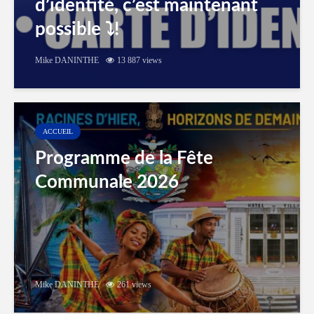
d’identité, c’est maintenant
possible ⤵️!
Mike DANINTHE
13 887 views
ACCUEIL
Programme de la Fête
Communale 2026
Mike DANINTHE
261 views