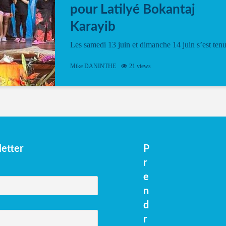
pour Latilyé Bokantaj
Karayib
Les samedi 13 juin et dimanche 14 juin s’est ten
le Gwan VAN Mené Nou Alé, un hommage
vibrant à Pierrot Narouman, organisé par
Mike DANINTHE
21 views
l’association Latilyé Bokantaj Karayib. Ce
spectacle de fin d’année, présenté à la salle...
etter
P
r
e
n
d
r