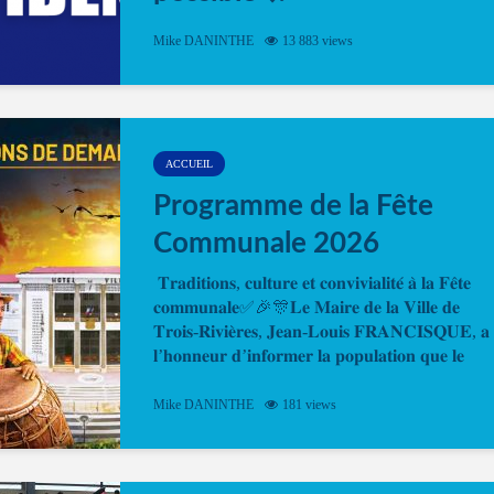
Désormais, il est possible de prendre rendez-vou
Mike DANINTHE
13 883 views
en ligne pour faire ou renouveler la carte d’identi
ou le passeport. Cela vous permettra de gagner d
temps. En quelques clics, votre rendez-vous en
ligne est...
ACCUEIL
Programme de la Fête
Communale 2026
𝐓𝐫𝐚𝐝𝐢𝐭𝐢𝐨𝐧𝐬, 𝐜𝐮𝐥𝐭𝐮𝐫𝐞 𝐞𝐭 𝐜𝐨𝐧𝐯𝐢𝐯𝐢𝐚𝐥𝐢𝐭𝐞́ 𝐚̀ 𝐥𝐚 𝐅𝐞̂𝐭𝐞
𝐜𝐨𝐦𝐦𝐮𝐧𝐚𝐥𝐞✅🎉🎊𝐋𝐞 𝐌𝐚𝐢𝐫𝐞 𝐝𝐞 𝐥𝐚 𝐕𝐢𝐥𝐥𝐞 𝐝𝐞
𝐓𝐫𝐨𝐢𝐬-𝐑𝐢𝐯𝐢𝐞̀𝐫𝐞𝐬, 𝐉𝐞𝐚𝐧-𝐋𝐨𝐮𝐢𝐬 𝐅𝐑𝐀𝐍𝐂𝐈𝐒𝐐𝐔𝐄, 𝐚
𝐥’𝐡𝐨𝐧𝐧𝐞𝐮𝐫 𝐝’𝐢𝐧𝐟𝐨𝐫𝐦𝐞𝐫 𝐥𝐚 𝐩𝐨𝐩𝐮𝐥𝐚𝐭𝐢𝐨𝐧 𝐪𝐮𝐞 𝐥𝐞
𝐩𝐫𝐨𝐠𝐫𝐚𝐦𝐦𝐞 𝐨𝐟𝐟𝐢𝐜𝐢𝐞𝐥 𝐝𝐞 𝐥𝐚 𝐅𝐞̂𝐭𝐞...
Mike DANINTHE
181 views