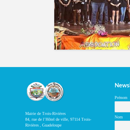
Newsl
Prénom
Mairie de Trois-Rivières
Nom
84, rue de l’Hôtel de ville, 97114 Trois-
Rivières , Guadeloupe