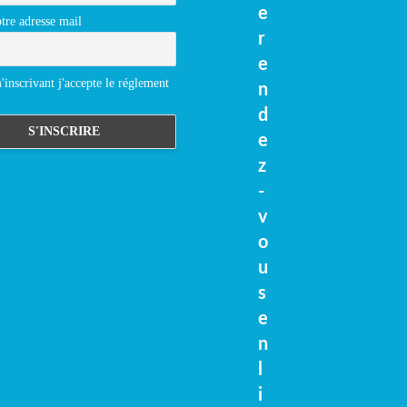
e
tre adresse mail
r
e
inscrivant j'accepte le réglement
n
d
e
z
-
v
o
u
s
e
n
l
i