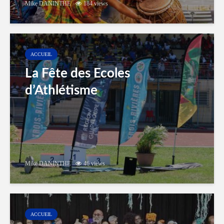
Mike DANINTHE
184 views
ACCUEIL
La Fête des Ecoles
d’Athlétisme
Mike DANINTHE
46 views
ACCUEIL