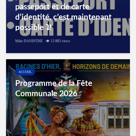
passeport et de carte
d’identité, c’est maintenant
possible ⤵️!
Mike DANINTHE
13 883 views
ACCUEIL
Programme de la Fête
Communale 2026