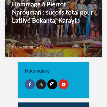
Hommage à Pierrot
Narouman : succés total pour
Latilyé Bokantaj Karayib
Mike DANINTHE
21 views
Nous suivre