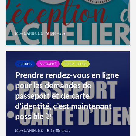
Mike DANINTHE
514 views
ACCUEIL
ACTUALITÉ
PUBLICATIONS
Prendre rendez-vous en ligne
pour les demandes de
passeport et de carte
d’identité, c’est maintenant
possible ⤵️!
Mike DANINTHE
13 883 views