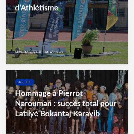
d’Athlétisme
Mike DANINTHE
46 views
ACCUEIL
Hommage à Pierrot
Narouman : succés total pour
Latilyé Bokantaj Karayib