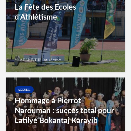
La Fête des Ecoles
d’Athlétisme
Mike DANINTHE
46 views
ACCUEIL
Hommage à Pierrot
Narouman : succés total pour
Latilyé Bokantaj Karayib