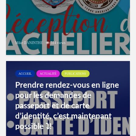
Mike DANINTHE
514 views
ACCUEIL
ACTUALITÉ
PUBLICATIONS
Prendre rendez-vous en ligne
pour les demandes de
passeport et de carte
d’identité, c’est maintenant
possible ⤵️!