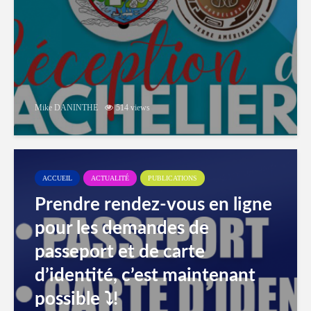
Mike DANINTHE
514 views
ACCUEIL
ACTUALITÉ
PUBLICATIONS
Prendre rendez-vous en ligne
pour les demandes de
passeport et de carte
d’identité, c’est maintenant
possible ⤵️!