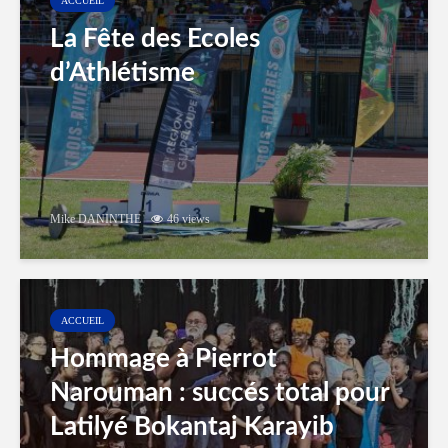
ACCUEIL
La Fête des Ecoles
d’Athlétisme
Mike DANINTHE
46 views
ACCUEIL
Hommage à Pierrot
Narouman : succés total pour
Latilyé Bokantaj Karayib