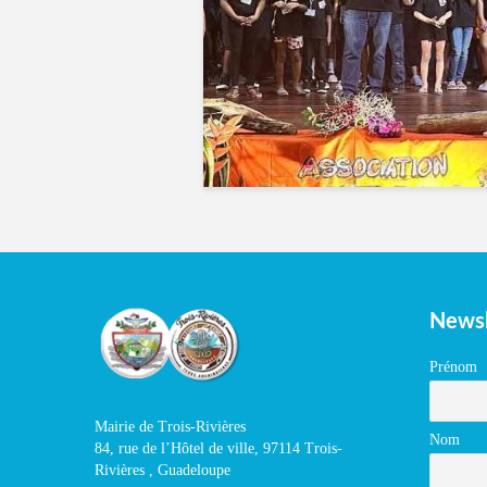
Newsl
Prénom
Mairie de Trois-Rivières
Nom
84, rue de l’Hôtel de ville, 97114 Trois-
Rivières , Guadeloupe