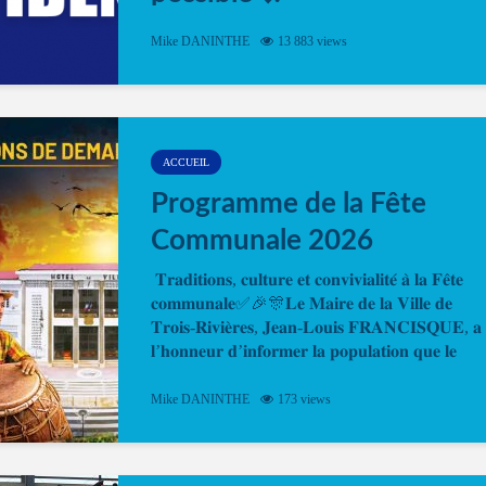
Désormais, il est possible de prendre rendez-vou
Mike DANINTHE
13 883 views
en ligne pour faire ou renouveler la carte d’identi
ou le passeport. Cela vous permettra de gagner d
temps. En quelques clics, votre rendez-vous en
ligne est...
ACCUEIL
Programme de la Fête
Communale 2026
𝐓𝐫𝐚𝐝𝐢𝐭𝐢𝐨𝐧𝐬, 𝐜𝐮𝐥𝐭𝐮𝐫𝐞 𝐞𝐭 𝐜𝐨𝐧𝐯𝐢𝐯𝐢𝐚𝐥𝐢𝐭𝐞́ 𝐚̀ 𝐥𝐚 𝐅𝐞̂𝐭𝐞
𝐜𝐨𝐦𝐦𝐮𝐧𝐚𝐥𝐞✅🎉🎊𝐋𝐞 𝐌𝐚𝐢𝐫𝐞 𝐝𝐞 𝐥𝐚 𝐕𝐢𝐥𝐥𝐞 𝐝𝐞
𝐓𝐫𝐨𝐢𝐬-𝐑𝐢𝐯𝐢𝐞̀𝐫𝐞𝐬, 𝐉𝐞𝐚𝐧-𝐋𝐨𝐮𝐢𝐬 𝐅𝐑𝐀𝐍𝐂𝐈𝐒𝐐𝐔𝐄, 𝐚
𝐥’𝐡𝐨𝐧𝐧𝐞𝐮𝐫 𝐝’𝐢𝐧𝐟𝐨𝐫𝐦𝐞𝐫 𝐥𝐚 𝐩𝐨𝐩𝐮𝐥𝐚𝐭𝐢𝐨𝐧 𝐪𝐮𝐞 𝐥𝐞
𝐩𝐫𝐨𝐠𝐫𝐚𝐦𝐦𝐞 𝐨𝐟𝐟𝐢𝐜𝐢𝐞𝐥 𝐝𝐞 𝐥𝐚 𝐅𝐞̂𝐭𝐞...
Mike DANINTHE
173 views