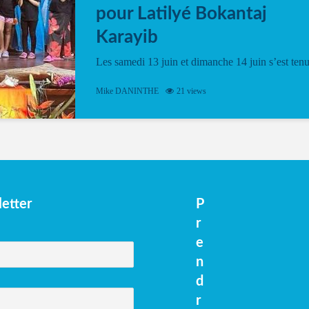
pour Latilyé Bokantaj
Karayib
Les samedi 13 juin et dimanche 14 juin s’est ten
le Gwan VAN Mené Nou Alé, un hommage
vibrant à Pierrot Narouman, organisé par
Mike DANINTHE
21 views
l’association Latilyé Bokantaj Karayib. Ce
spectacle de fin d’année, présenté à la salle...
etter
P
r
e
n
d
r