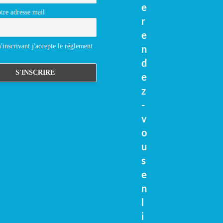
e
tre adresse mail
r
e
inscrivant j'accepte le réglement
n
d
e
z
-
v
o
u
s
e
n
l
i