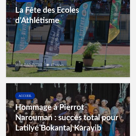
La Fête des Ecoles
d’Athlétisme
Mike DANINTHE
47 views
ACCUEIL
Hommage à Pierrot
Narouman : succés total pour
Latilyé Bokantaj Karayib