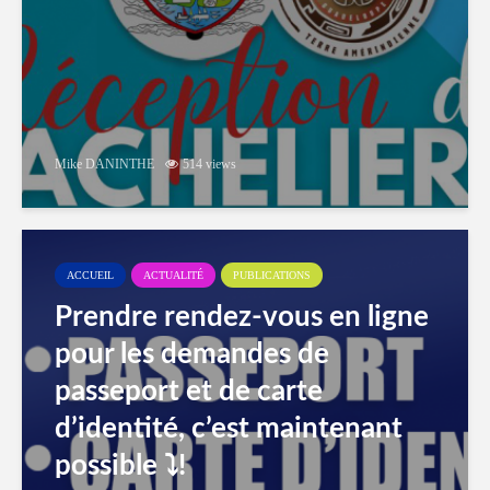
Mike DANINTHE
514 views
ACCUEIL
ACTUALITÉ
PUBLICATIONS
Prendre rendez-vous en ligne
pour les demandes de
passeport et de carte
d’identité, c’est maintenant
possible ⤵️!