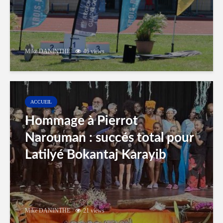
Mike DANINTHE
46 views
ACCUEIL
Hommage à Pierrot
Narouman : succés total pour
Latilyé Bokantaj Karayib
Mike DANINTHE
21 views