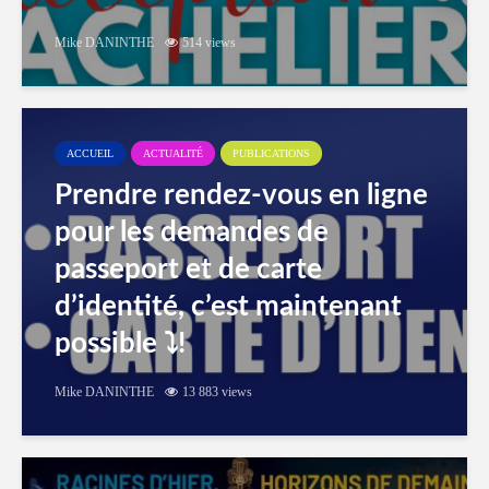
Mike DANINTHE
514 views
ACCUEIL
ACTUALITÉ
PUBLICATIONS
Prendre rendez-vous en ligne
pour les demandes de
passeport et de carte
d’identité, c’est maintenant
possible ⤵️!
Mike DANINTHE
13 883 views