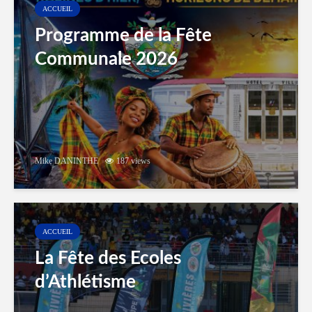
ACCUEIL
Programme de la Fête
Communale 2026
Mike DANINTHE
187 views
ACCUEIL
La Fête des Ecoles
d’Athlétisme