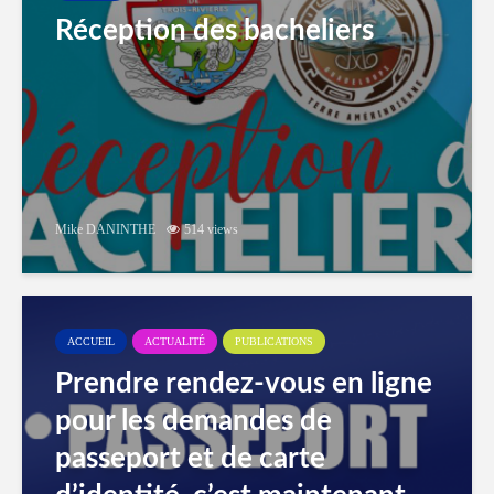
Réception des bacheliers
Mike DANINTHE
514 views
ACCUEIL
ACTUALITÉ
PUBLICATIONS
Prendre rendez-vous en ligne
pour les demandes de
passeport et de carte