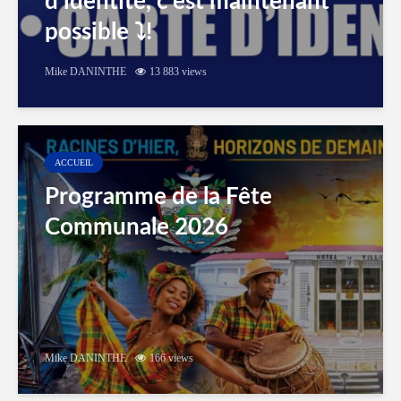
d’identité, c’est maintenant
possible ⤵️!
Mike DANINTHE
13 883 views
ACCUEIL
Programme de la Fête
Communale 2026
Mike DANINTHE
166 views