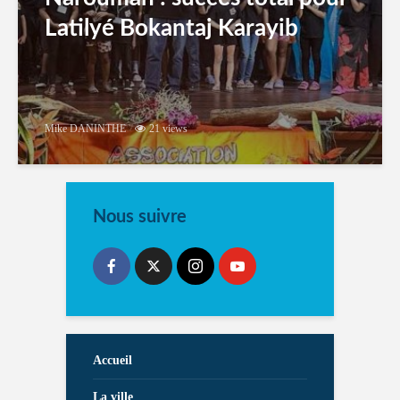
Latilyé Bokantaj Karayib
Mike DANINTHE
21 views
Nous suivre
Accueil
La ville