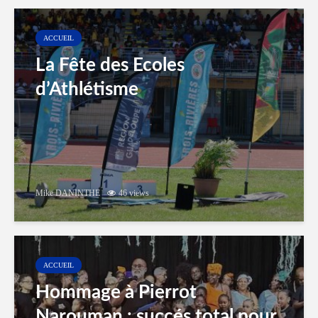
ACCUEIL
La Fête des Ecoles
d’Athlétisme
Mike DANINTHE
46 views
ACCUEIL
Hommage à Pierrot
Narouman : succés total pour