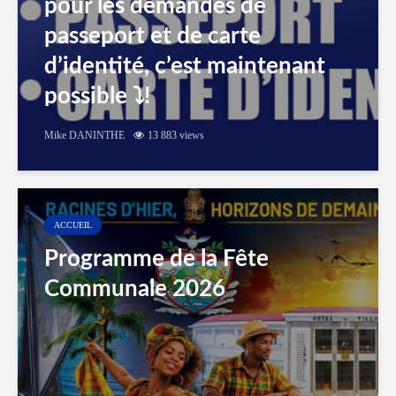
pour les demandes de
passeport et de carte
d’identité, c’est maintenant
possible ⤵️!
Mike DANINTHE
13 883 views
ACCUEIL
Programme de la Fête
Communale 2026