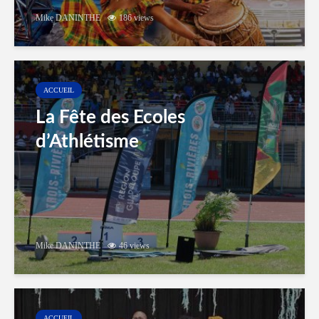
Mike DANINTHE
186 views
ACCUEIL
La Fête des Ecoles
d’Athlétisme
Mike DANINTHE
46 views
ACCUEIL