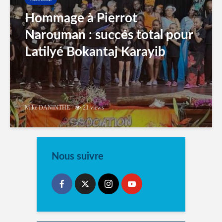
Hommage à Pierrot
Narouman : succés total pour
Latilyé Bokantaj Karayib
Mike DANINTHE
21 views
Nous suivre