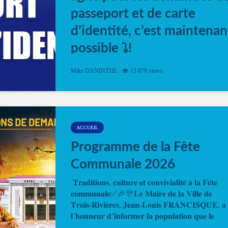
passeport et de carte
d’identité, c’est maintenan
possible ⤵️!
Désormais, il est possible de prendre rendez-vou
Mike DANINTHE
13 878 views
en ligne pour faire ou renouveler la carte d’identi
ou le passeport. Cela vous permettra de gagner d
temps. En quelques clics, votre rendez-vous en
ligne est...
ACCUEIL
Programme de la Fête
Communale 2026
𝐓𝐫𝐚𝐝𝐢𝐭𝐢𝐨𝐧𝐬, 𝐜𝐮𝐥𝐭𝐮𝐫𝐞 𝐞𝐭 𝐜𝐨𝐧𝐯𝐢𝐯𝐢𝐚𝐥𝐢𝐭𝐞́ 𝐚̀ 𝐥𝐚 𝐅𝐞̂𝐭𝐞
𝐜𝐨𝐦𝐦𝐮𝐧𝐚𝐥𝐞✅🎉🎊𝐋𝐞 𝐌𝐚𝐢𝐫𝐞 𝐝𝐞 𝐥𝐚 𝐕𝐢𝐥𝐥𝐞 𝐝𝐞
𝐓𝐫𝐨𝐢𝐬-𝐑𝐢𝐯𝐢𝐞̀𝐫𝐞𝐬, 𝐉𝐞𝐚𝐧-𝐋𝐨𝐮𝐢𝐬 𝐅𝐑𝐀𝐍𝐂𝐈𝐒𝐐𝐔𝐄, 𝐚
𝐥’𝐡𝐨𝐧𝐧𝐞𝐮𝐫 𝐝’𝐢𝐧𝐟𝐨𝐫𝐦𝐞𝐫 𝐥𝐚 𝐩𝐨𝐩𝐮𝐥𝐚𝐭𝐢𝐨𝐧 𝐪𝐮𝐞 𝐥𝐞
𝐩𝐫𝐨𝐠𝐫𝐚𝐦𝐦𝐞 𝐨𝐟𝐟𝐢𝐜𝐢𝐞𝐥 𝐝𝐞 𝐥𝐚 𝐅𝐞̂𝐭𝐞...