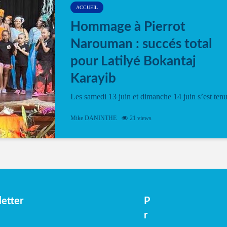
ACCUEIL
Hommage à Pierrot
Narouman : succés total
pour Latilyé Bokantaj
Karayib
Les samedi 13 juin et dimanche 14 juin s’est ten
le Gwan VAN Mené Nou Alé, un hommage
vibrant à Pierrot Narouman, organisé par
Mike DANINTHE
21 views
l’association Latilyé Bokantaj Karayib. Ce
spectacle de fin d’année, présenté à la salle...
etter
P
r