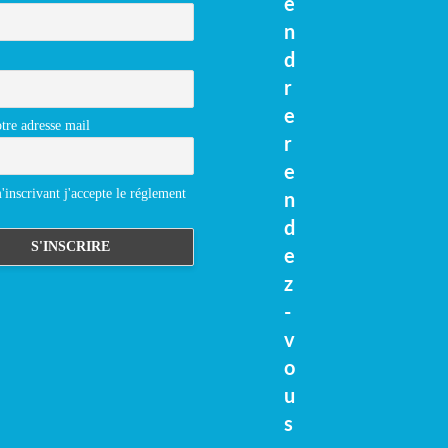
e
n
d
r
e
tre adresse mail
r
e
inscrivant j'accepte le réglement
n
d
e
z
-
v
o
u
s